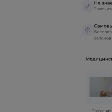
Не знае
Закажит
Самов
Бесплат
салонов
Медицинск
Показания