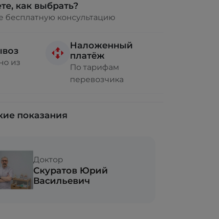
те, как выбрать?
е бесплатную консультацию
Наложенный
ывоз
платёж
но из
По тарифам
перевозчика
ие показания
Доктор
Скуратов Юрий
Васильевич