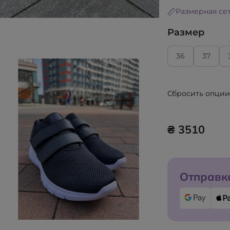
Размерная се
Размер
36
37
Сбросить опци
₴ 3510
Отправка