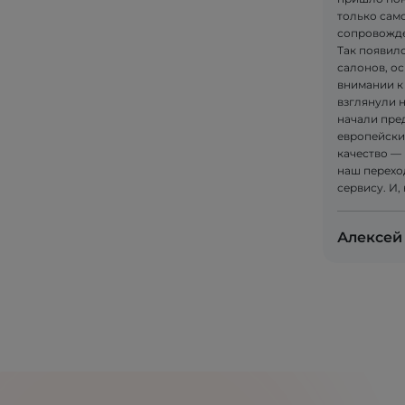
только само
сопровожде
Так появилс
салонов, ос
внимании к
взглянули 
начали пре
европейски
качество — 
наш перехо
сервису. И,
Алексей