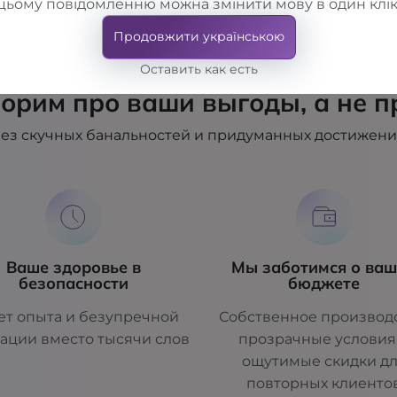
цьому повідомленню можна змінити мову в один клік
Продовжити українською
Оставить как есть
орим про ваши выгоды, а не п
ез скучных банальностей и придуманных достижен
Ваше здоровье в
Мы заботимся о ва
безопасности
бюджете
ет опыта и безупречной
Собственное производс
ации вместо тысячи слов
прозрачные условия
ощутимые скидки д
повторных клиенто