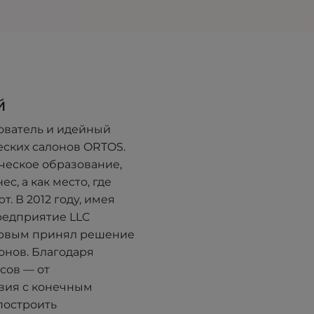
й
ователь и идейный
еских салонов ORTOS.
ческое образование,
с, а как место, где
. В 2012 году, имея
редприятие LLC
ервым принял решение
онов. Благодаря
сов — от
вия с конечным
построить