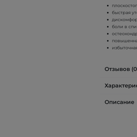
плоскосто
быстрая ут
дискомфорт
боли в спи
остеохондр
повышенна
избыточная
Отзывов (0
Характери
Описание