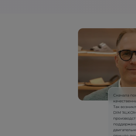
Сначала по
качественн
Так возник
DIM "ALKOM"
производст
поддержани
двигательн
пришло пон