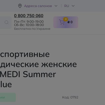
Адреса салонов
RU
0 800 750 060
items in cart
0
Пн–Пт: 9:00–19:00
₴ 0
Сб–Вс: 10:00–18:00
Бесплатно по Украине
 спортивные
едические женские
MEDI Summer
lue
чии
Код: 0792