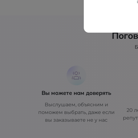
Погов
Б
Вы можете нам доверять
Выслушаем, объясним и
20 л
поможем выбрать, даже если
репут
вы заказываете не у нас