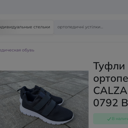
ндивидуальные стельки
едическая обувь
Туфли
ортоп
CALZA
0792 B
В нали