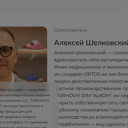
Сооснователь
Алексей Шелковски
Алексей Шелковский — соосн
вдохновитель сети ортопедич
Имея медицинское и экономи
он создавал ORTOS не как бизне
людям действительно помогают
крупное производственное п
явилась идея — создавать
"TORHOVYI DIM "ALKOM", он п
ые ортопедические изделия.
ла компания LLC "TORHOVYI
открыть собственную сеть сал
, которая приступила к
глубокому пониманию процес
ву продукции для
производства до взаимодейст
я здоровья опорно-
ого аппарата. Со временем
потребителем — ему удалось 
имание: людям нужно не