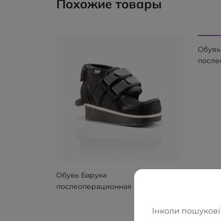
Похожие товары
Обувь
после
для р
перед
стопы
Обувь Барука
₴ 3019
послеоперационная
для разгрузки пятки
BORT 930160
Інколи пошукові