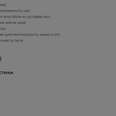
пие;
омляемость ног;
 или боли в суставах ног;
не и/или шее;
оз;
я чувствительность кожи стоп;
 масса тела.
)
стики