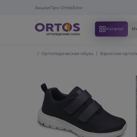
Акции
Про Ortos
Блог
Каталог
И
Ортопедическая обувь
Взрослая ортоп