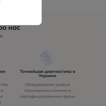
.
ро нас
ий
шем
Точнейшая диагностика в
Украине
тво,
Оборудование уровня
 и
премиальных клиник и
ля
сертифицированные врачи
в