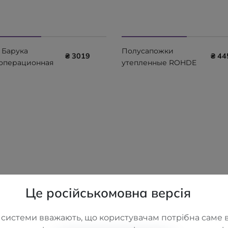
 Барука
Полусапожки
₴ 3019
₴ 44
операционная
утепленные ROHDE
азгрузки
Genova 7084-76
ней части
 BORT 930140
Це російськомовна версія
 системи вважають, що користувачам потрібна саме в