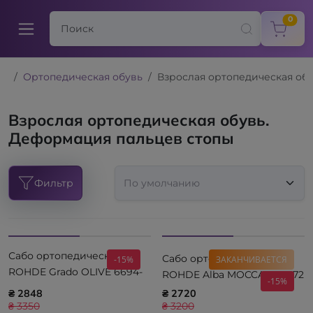
items
0
Ортопедическая обувь
Взрослая ортопедическая об
Взрослая ортопедическая обувь.
Деформация пальцев стопы
Фильтр
Сабо ортопедические
Сабо ортопедические
-15%
ЗАКАНЧИВАЕТСЯ
ROHDE Grado OLIVE 6694-
ROHDE Alba MOCCA 6071-72
-15%
61
₴ 2848
₴ 2720
₴ 3350
₴ 3200