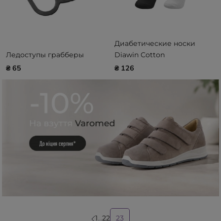
Диабетические носки
Ледоступы грабберы
Diawin Cotton
₴ 65
₴ 126
1
...
22
23