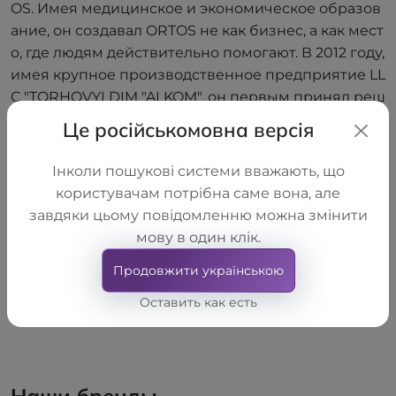
OS. Имея медицинское и экономическое образов
ание, он создавал ORTOS не как бизнес, а как мест
о, где людям действительно помогают. В 2012 году,
имея крупное производственное предприятие LL
C "TORHOVYI DIM "ALKOM", он первым принял реш
ение открыть собственную сеть салонов. Благода
Це російськомовна версія
ря глубокому пониманию процессов — от произв
одства до взаимодействия с конечным потребите
Інколи пошукові системи вважають, що
лем — ему удалось построить всеукраинскую сет
користувачам потрібна саме вона, але
ь. Он знает, что такое боль, неуверенность и поис
завдяки цьому повідомленню можна змінити
ки выхода. Именно поэтому ORTOS не просто про
мову в один клік.
даёт ортопедические изделия — он помогает люд
Продовжити українською
ям двигаться вперёд.
Оставить как есть