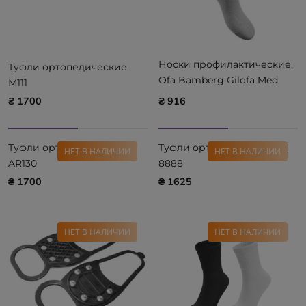
Носки профилактические,
Туфли ортопедические
Ofa Bamberg Gilofa Med
М111
для больных диабетом
₴ 1700
₴ 916
Туфли ортопедические
Туфли ортопедические M
НЕТ В НАЛИЧИИ
НЕТ В НАЛИЧИИ
AR130
8888
₴ 1700
₴ 1625
НЕТ В НАЛИЧИИ
НЕТ В НАЛИЧИИ