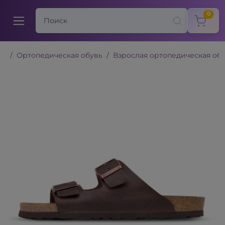
items
0
Ортопедическая обувь
Взрослая ортопедическая об