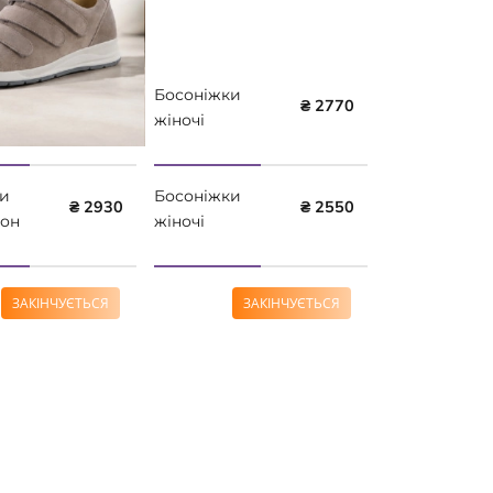
Босоніжки
₴ 2770
жіночі
ортопедичні
Leon 935 рожеві
и
Босоніжки
₴ 2930
₴ 2550
еон
жіночі
ортопедичні
Leon 924
коричневі
ЗАКІНЧУЄТЬСЯ
ЗАКІНЧУЄТЬСЯ