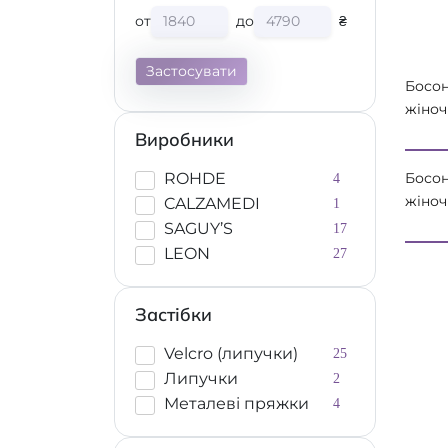
от
до
₴
Застосувати
Босо
жіноч
ортоп
Виробники
встав
"кіст
Босо
ROHDE
4
5020 
жіноч
CALZAMEDI
1
2021 
SAGUY’S
17
LEON
27
Застібки
Velcro (липучки)
25
Липучки
2
Металевi пряжки
4