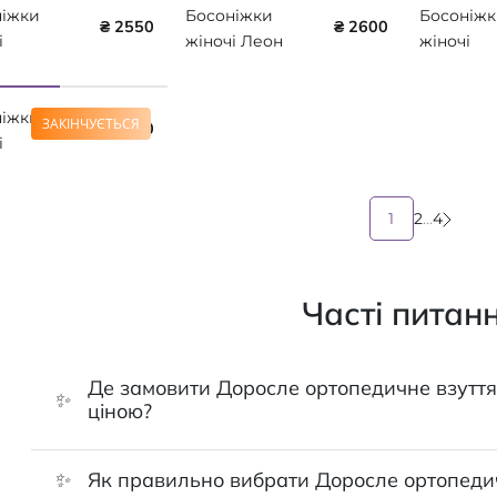
ніжки
Босоніжки
Босоніжк
₴ 2550
₴ 2600
і
жіночі Леон
жіночі
едичні
2024
ортопеди
924 бежеві
коричневий
Leon 965
ніжки
золотист
ЗАКІНЧУЄТЬСЯ
₴ 1870
і
блиск
едичні
4302 чорні
1
2
...
4
і
Часті питан
Де замовити Доросле ортопедичне взуття
✨
ціною?
✨
Як правильно вибрати Доросле ортопедич