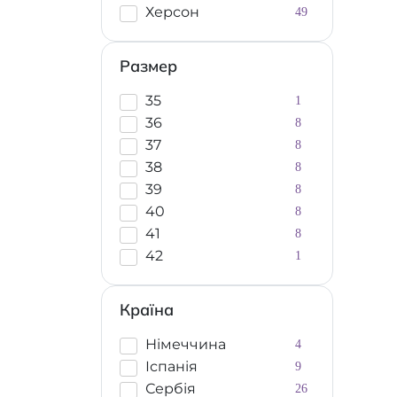
Херсон
49
Размер
35
1
36
8
37
8
38
8
39
8
40
8
41
8
42
1
Країна
Німеччина
4
Іспанія
9
Сербія
26