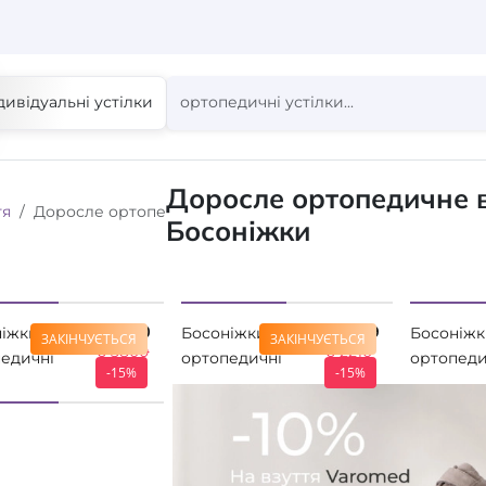
дивідуальні устілки
Доросле ортопедичне в
тя
Доросле ортопедичне взуття
Босоніжки
₴ 3230
₴ 1879
ніжки
Босоніжки
Босоніжк
ЗАКІНЧУЄТЬСЯ
ЗАКІНЧУЄТЬСЯ
₴ 3800
₴ 2210
едичні
ортопедичні
ортопеди
-15%
-15%
E Abano
ROHDE Baviera
CALZAME
 5227-55
SCHWARZ 1309-
COMFORT
90
Black