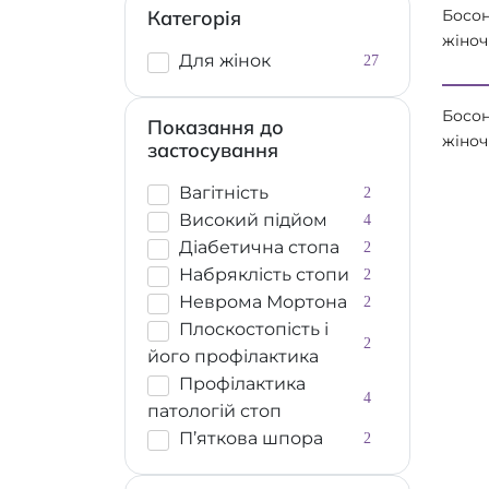
Категорія
Босо
жіноч
Для жінок
27
ортоп
Leon 
Босо
Показання до
жіноч
застосування
ортоп
Leon 
Вагітність
2
лаков
Високий підйом
4
Діабетична стопа
2
Набряклість стопи
2
Неврома Мортона
2
Плоскостопість і
2
його профілактика
Профілактика
4
патологій стоп
П’яткова шпора
2