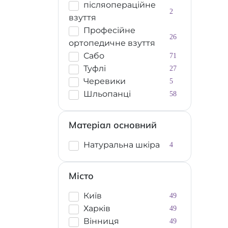
післяопераційне
2
взуття
Професійне
26
ортопедичне взуття
Сабо
71
Туфлі
27
Черевики
5
Шльопанці
58
Матеріал основний
Натуральна шкіра
4
Місто
Київ
49
Харків
49
Вінниця
49