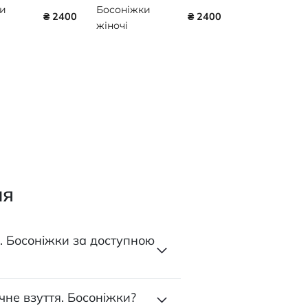
и
Босоніжки
₴ 2400
₴ 2400
жіночі
чні
ортопедичні
Leon 965
ий
чорний блиск
ня
. Босоніжки за доступною
не взуття. Босоніжки?