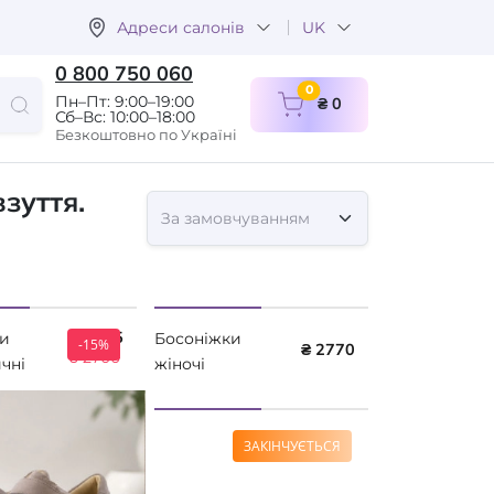
Адреси салонів
UK
0 800 750 060
items in cart
0
Пн–Пт: 9:00–19:00
₴ 0
Сб–Вс: 10:00–18:00
Безкоштовно по Україні
зуття.
₴ 2295
и
Босоніжки
-15%
₴ 2770
₴ 2700
чні
жіночі
DI
ортопедичні
 0487
Leon 935 бежеві
ЗАКІНЧУЄТЬСЯ