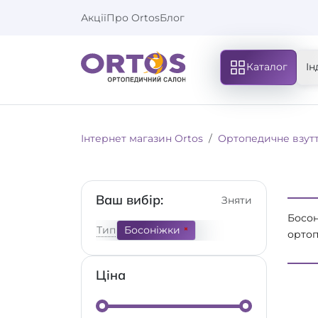
Акції
Про Ortos
Блог
Каталог
Ін
Інтернет магазин Ortos
Ортопедичне взут
Ваш вибір:
Зняти
Босо
Тип
Босоніжки
ортоп
ROHD
JEANS
Ціна