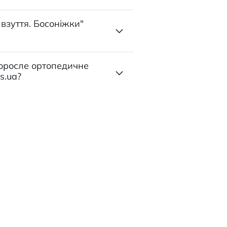
взуття. Босоніжки"
Доросле ортопедичне
s.ua?