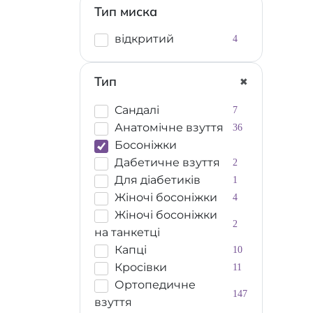
Тип миска
відкритий
4
Тип
Cандалі
7
Анатомічне взуття
36
Босоніжки
Дабетичне взуття
2
Для діабетиків
1
Жіночі босоніжки
4
Жіночі босоніжки
2
на танкетці
Капці
10
Кросівки
11
Ортопедичне
147
взуття