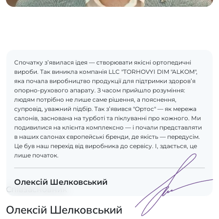
Спочатку з’явилася ідея — створювати якісні ортопедичні
вироби. Так виникла компанія LLC "TORHOVYI DIM "ALKOM",
яка почала виробництво продукції для підтримки здоров’я
опорно-рухового апарату. З часом прийшло розуміння:
людям потрібно не лише саме рішення, а пояснення,
супровід, уважний підбір. Так з’явився "Ортос" — як мережа
салонів, заснована на турботі та піклуванні про кожного. Ми
подивилися на клієнта комплексно — і почали представляти
в наших салонах європейські бренди, де якість — передусім.
Це був наш перехід від виробника до сервісу. І, здається, це
лише початок.
Олексій Шелковський
Співзасновник
Олексій Шелковський