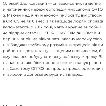
Олексій Шелковський — співзасновник та ідейни
й натхненник мережі ортопедичних салонів ORTO
S. Маючи медичну й економічну освіту, він створи
в ORTOS не як бізнес, а як місце, де людям справді
допомагають. У 2012 році, маючи крупне виробни
че підприємство LLC "TORHOVYI DIM "ALKOM", він
першим вирішив відкривати власну мережу сало
нів. Завдяки глибокому розумінню процесів від ви
робництва до контакту з кінцевим споживачем, й
ому вдалося побудувати всеукраїнську мережу. Ві
н знає, що таке біль, невпевненість і пошук рішен
ня. Саме тому ORTOS не просто продає ортопедич
ні вироби, а допомагає рухатися вперед.