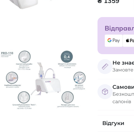
₴ 1359
Відправл
Не зна
Замовте
Самови
Безкошт
салонів
Відгуки