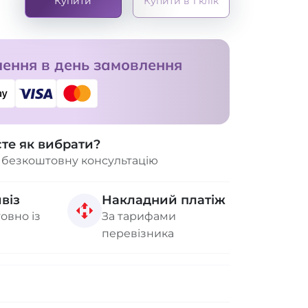
Купити
Купити в 1 клік
ення в день замовлення
єте як вибрати?
 безкоштовну консультацію
віз
Накладний платіж
овно із
За тарифами
перевізника