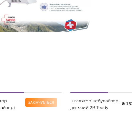
тор
Інгалятор небулайзер
ЗАКІНЧУЄТЬСЯ
₴ 2399
₴ 13
лайзер)
дитячий 2В Teddy
звуковий Little
Bear
r LD-812U