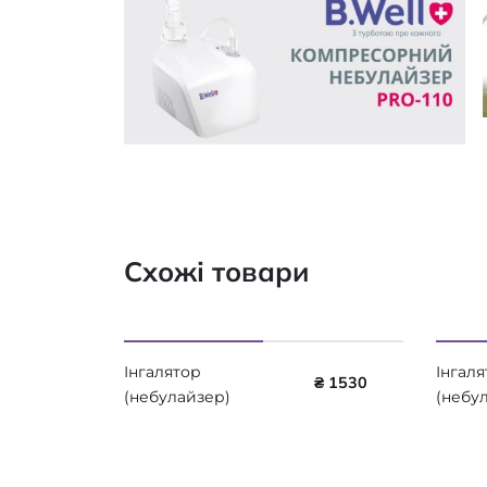
Схожі товари
Інгалятор
Інгаля
₴ 1530
(небулайзер)
(небу
компресорний Little
ультра
Doctor LD-220C
Docto