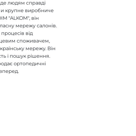
, де людям справді
ючи крупне виробниче
IM "ALKOM", він
ласну мережу салонів.
процесів від
нцевим споживачем,
країнську мережу. Він
сть і пошук рішення.
родає ортопедичні
вперед.