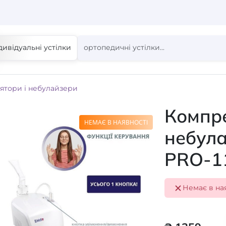
дивідуальні устілки
лятори і небулайзери
Компре
НЕМАЄ В НАЯВНОСТІ
небула
PRO-1
Немає в на