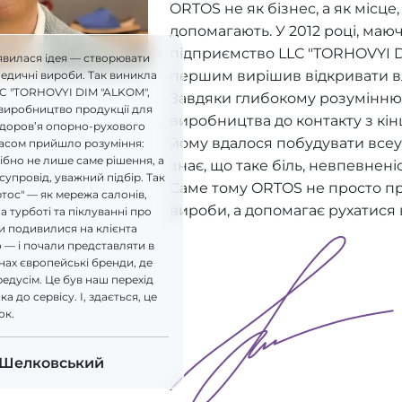
ORTOS не як бізнес, а як місце
допомагають. У 2012 році, ма
підприємство LLC "TORHOVYI D
явилася ідея — створювати
першим вирішив відкривати в
педичні вироби. Так виникла
LC "TORHOVYI DIM "ALKOM",
Завдяки глибокому розумінню 
виробництво продукції для
виробництва до контакту з кі
здоров’я опорно-рухового
йому вдалося побудувати всеу
часом прийшло розуміння:
бно не лише саме рішення, а
знає, що таке біль, невпевнені
супровід, уважний підбір. Так
Саме тому ORTOS не просто п
ртос" — як мережа салонів,
вироби, а допомагає рухатися 
а турботі та піклуванні про
и подивилися на клієнта
 — і почали представляти в
ах європейські бренди, де
редусім. Це був наш перехід
а до сервісу. І, здається, це
ок.
 Шелковський