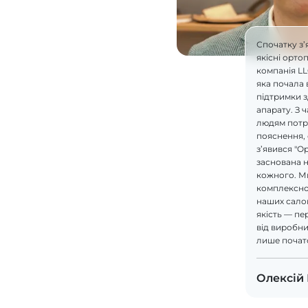
Спочатку з’
якісні орто
компанія L
яка почала 
підтримки 
апарату. З 
людям потрі
пояснення, 
з’явився "О
заснована н
кожного. М
комплексно
наших салон
якість — пе
від виробник
лише почат
Олексій