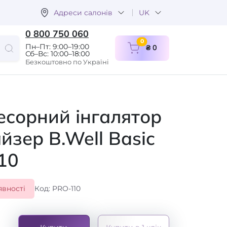
Адреси салонів
UK
0 800 750 060
items in cart
0
Пн–Пт: 9:00–19:00
₴ 0
Сб–Вс: 10:00–18:00
Безкоштовно по Україні
сорний інгалятор
йзер B.Well Basic
10
явності
Код: PRO-110