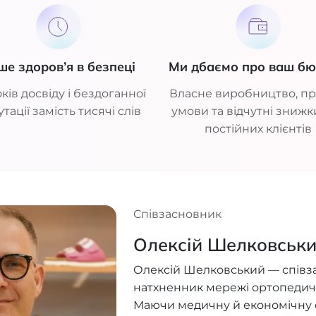
ше здоров’я в безпеці
Ми дбаємо про ваш б
ків досвіду і бездоганної
Власне виробництво, пр
тації замість тисячі слів
умови та відчутні знижк
постійних клієнтів
Співзасновник
Олексій Шелковськ
Олексій Шелковський — співз
натхненник мережі ортопедич
Маючи медичну й економічну ос