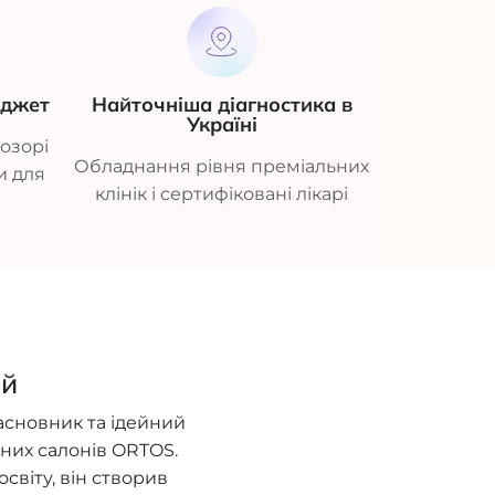
юджет
Найточніша діагностика в
Україні
озорі
Обладнання рівня преміальних
и для
клінік і сертифіковані лікарі
ий
асновник та ідейний
них салонів ORTOS.
віту, він створив