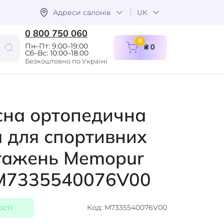
Адреси салонів
UK
0 800 750 060
items in cart
0
Пн–Пт: 9:00–19:00
₴ 0
Сб–Вс: 10:00–18:00
Безкоштовно по Україні
сна ортопедична
а для спортивних
тажень Memopur
 M7335540076V00
ості
Код: M7335540076V00