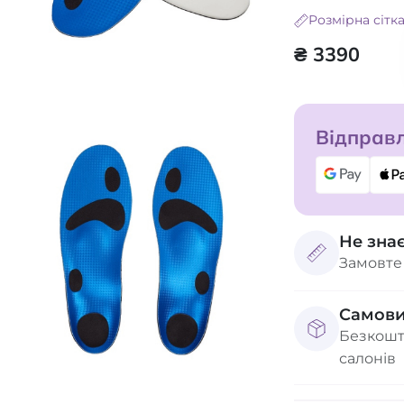
Розмірна сітк
₴ 3390
Відправл
Не зна
Замовте
Самови
Безкошт
салонів