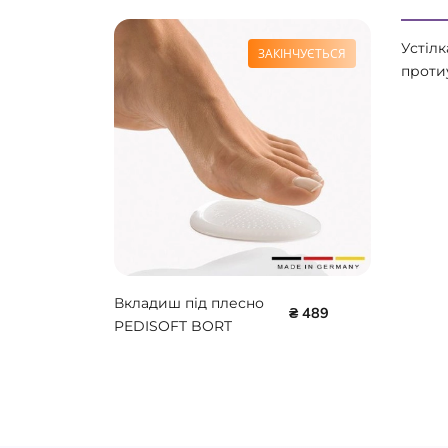
Устіл
ЗАКІНЧУЄТЬСЯ
проти
зонам
LS18
Вкладиш під плесно
₴ 489
PEDISOFT BORT
107120