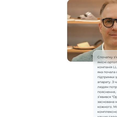
Спочатку з’
якісні орто
компанія L
яка почала 
підтримки 
апарату. З 
людям потрі
пояснення, 
з’явився "О
заснована н
кожного. М
комплексно
наших салон