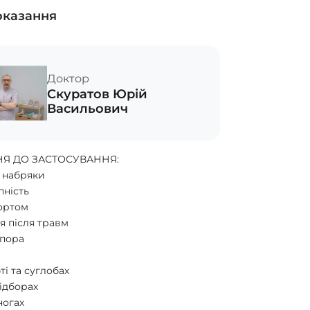
оказання
Доктор
Скуратов Юрій
Васильович
Я ДО ЗАСТОСУВАННЯ:
 набряки
пність
портом
ія після травм
шпора
ті та суглобах
підборах
ногах