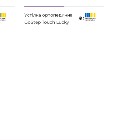
Устілка ортопедична
Устілка ор
0
₴ 950
GoStep Touch Lucky
GoStep Clas
Step LS302
Step LS301