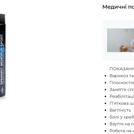
Медичні п
ПОКАЗАНН
Варикоз та
Плоскосто
Заняття с
Реабілітац
П'яткова 
Вагітність
Болі у хреб
Взуття на 
Робота на 