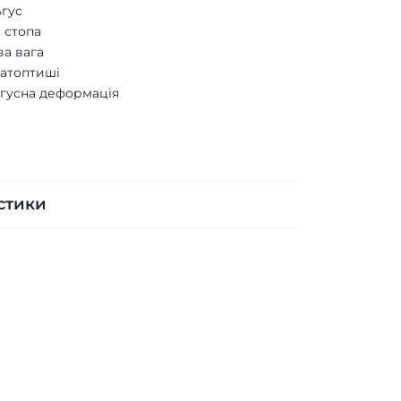
ьгус
 стопа
а вага
натоптиші
ьгусна деформація
стики