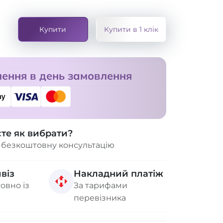
а
Купити
Купити в 1 клік
ення в день замовлення
єте як вибрати?
 безкоштовну консультацію
віз
Накладний платіж
овно із
За тарифами
перевізника