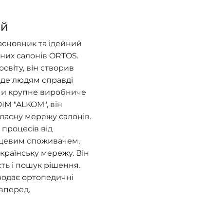
ий
асновник та ідейний
них салонів ORTOS.
віту, він створив
, де людям справді
ючи крупне виробниче
IM "ALKOM", він
ласну мережу салонів.
процесів від
нцевим споживачем,
країнську мережу. Він
сть і пошук рішення.
родає ортопедичні
вперед.