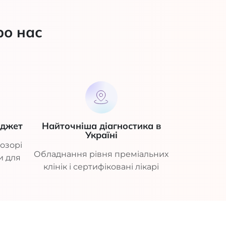
ро нас
юджет
Найточніша діагностика в
Україні
озорі
Обладнання рівня преміальних
и для
клінік і сертифіковані лікарі