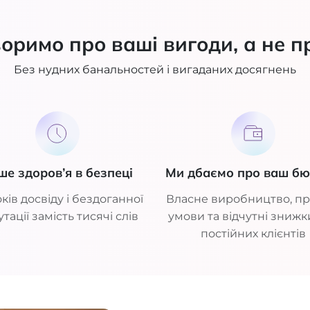
оримо про ваші вигоди, а не п
Без нудних банальностей і вигаданих досягнень
ше здоров’я в безпеці
Ми дбаємо про ваш б
ків досвіду і бездоганної
Власне виробництво, пр
тації замість тисячі слів
умови та відчутні знижк
постійних клієнтів