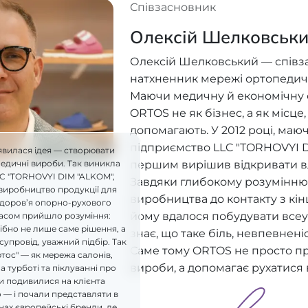
Співзасновник
Олексій Шелковськ
Олексій Шелковський — співз
натхненник мережі ортопедич
Маючи медичну й економічну ос
ORTOS не як бізнес, а як місце
допомагають. У 2012 році, ма
підприємство LLC "TORHOVYI D
явилася ідея — створювати
першим вирішив відкривати в
педичні вироби. Так виникла
LC "TORHOVYI DIM "ALKOM",
Завдяки глибокому розумінню 
виробництво продукції для
виробництва до контакту з кі
здоров’я опорно-рухового
йому вдалося побудувати всеу
часом прийшло розуміння:
бно не лише саме рішення, а
знає, що таке біль, невпевнені
супровід, уважний підбір. Так
Саме тому ORTOS не просто п
ртос" — як мережа салонів,
вироби, а допомагає рухатися 
а турботі та піклуванні про
и подивилися на клієнта
 — і почали представляти в
ах європейські бренди, де