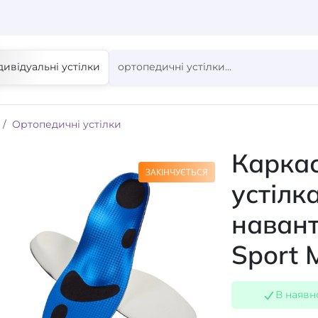
дивідуальні устілки
Ортопедичні устілки
Карка
ЗАКІНЧУЄТЬСЯ
устілк
наван
Sport
В наявн