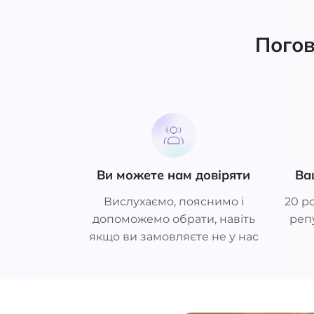
Погов
Ви можете нам довіряти
Ва
Вислухаємо, пояснимо і
20 ро
допоможемо обрати, навіть
репу
якщо ви замовляєте не у нас