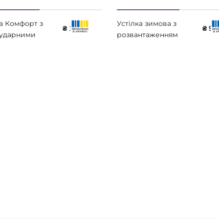
ка Комфорт з
Устілка зимова з
₴ 1100
₴ 96
ударними
розвантаженням
и Lucky Step
п'яткової шпори
Lucky Step LS342