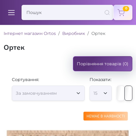
items
0
Інтернет магазин Ortos
Виробник
Ортек
Ортек
Порівняння товарів (0)
Сортування:
Показати:
НЕМАЄ В НАЯВНОСТІ