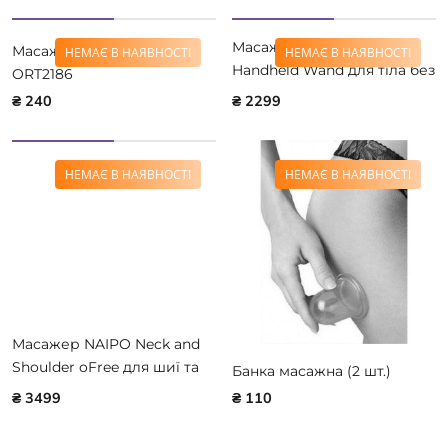
Масажер ручний NAIPO
Масажер "Фараон Л"
НЕМАЄ В НАЯВНОСТІ
НЕМАЄ В НАЯВНОСТІ
Handheld Wand для тіла без
ORT2186
підігріву MGPC-806P
₴ 240
₴ 2299
НЕМАЄ В НАЯВНОСТІ
НЕМАЄ В НАЯВНОСТІ
Масажер NAIPO Neck and
Shoulder oFree для шиї та
Банка масажна (2 шт.)
плечей з підігрівом і
₴ 3499
₴ 110
регульованими ремінцями
MGS-2301