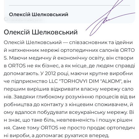
Олексій Шелковський
Співзасновник
Олексій Шелковський
Олексій Шелковський — співзасновник та ідейни
й натхненник мережі ортопедичних салонів ORTO
S. Маючи медичну й економічну освіту, він створи
в ORTOS не як бізнес, а як місце, де людям справді
допомагають. У 2012 році, маючи крупне виробни
че підприємство LLC "TORHOVYI DIM "ALKOM", він
першим вирішив відкривати власну мережу сало
нів. Завдяки глибокому розумінню процесів від ви
робництва до контакту з кінцевим споживачем, й
ому вдалося побудувати всеукраїнську мережу. Ві
н знає, що таке біль, невпевненість і пошук рішен
ня. Саме тому ORTOS не просто продає ортопедич
ні вироби, а допомагає рухатися вперед.