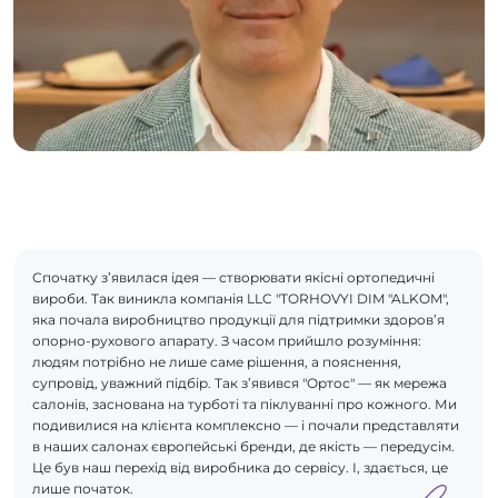
Спочатку з’явилася ідея — створювати якісні ортопедичні
вироби. Так виникла компанія LLC "TORHOVYI DIM "ALKOM",
яка почала виробництво продукції для підтримки здоров’я
опорно-рухового апарату. З часом прийшло розуміння:
людям потрібно не лише саме рішення, а пояснення,
супровід, уважний підбір. Так з’явився "Ортос" — як мережа
салонів, заснована на турботі та піклуванні про кожного. Ми
подивилися на клієнта комплексно — і почали представляти
в наших салонах європейські бренди, де якість — передусім.
Це був наш перехід від виробника до сервісу. І, здається, це
лише початок.