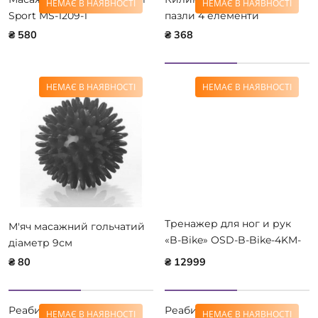
НЕМАЄ В НАЯВНОСТІ
НЕМАЄ В НАЯВНОСТІ
Sport MS-1209-1
пазли 4 елементи
₴ 580
₴ 368
НЕМАЄ В НАЯВНОСТІ
НЕМАЄ В НАЯВНОСТІ
Тренажер для ног и рук
M'яч масажний гольчатий
«B-Bike» OSD-B-Bike-4KM-
діаметр 9см
500
₴ 80
₴ 12999
Реабилитационный
Реабилитационный
НЕМАЄ В НАЯВНОСТІ
НЕМАЄ В НАЯВНОСТІ