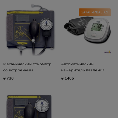
ЗАКАНЧИВАЕТСЯ
Механический тонометр
Автоматический
со встроенным
измеритель давления
стетоскопом Little Doctor
Nissei DS-10
₴ 730
₴ 1465
LD-60