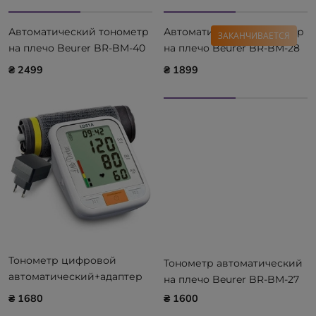
Автоматический тонометр
Автоматический тонометр
ЗАКАНЧИВАЕТСЯ
на плечо Beurer BR-BM-40
на плечо Beurer BR-BM-28
с адаптером
с адаптером
₴ 2499
₴ 1899
Тонометр цифровой
Тонометр автоматический
автоматический+адаптер
на плечо Beurer BR-BM-27
LD-51A
₴ 1680
₴ 1600