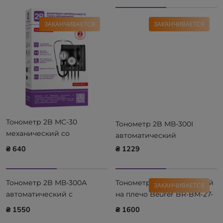
ЗАКАНЧИВАЕТСЯ
ЗАКАНЧИВАЕТСЯ
Тонометр 2B МС-30
Тонометр 2B МВ-300I
механический со
автоматический
стетоскопом
₴ 640
₴ 1229
Тонометр 2B МВ-300А
Тонометр автоматический
ЗАКАНЧИВАЕТСЯ
автоматический с
на плечо Beurer BR-BM-27-
адаптером
black
₴ 1550
₴ 1600