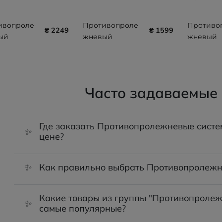
ивопроле
Противопроле
Противо
₴ 2249
₴ 1599
ый
жневый
жневый
стый
ячеистый
ячеисты
с Gi-
матрас Gi-
матрас б
 CODICE 5
emme TKS-
компрес
 +
2012A
Gi-emme
Часто задаваемые
00/T
GM3300/
Где заказать Противопролежневые систе
✨
цене?
✨
Как правильно выбрать Противопролежн
Какие товары из группы "Противопролеж
✨
самые популярные?