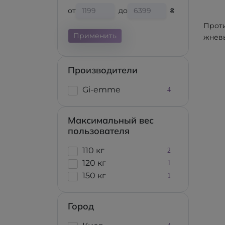
от
до
₴
Прот
Применить
жнев
ячеи
матра
Производители
emme
GMA.5
Gi-emme
4
GM33
Максимальный вес
пользователя
110 кг
2
120 кг
1
150 кг
1
Город