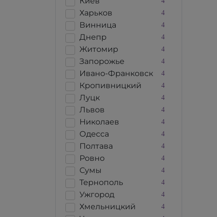
Киев
4
Харьков
4
Винница
4
Днепр
4
Житомир
4
Запорожье
4
Ивано-Франковск
4
Кропивницкий
4
Луцк
4
Львов
4
Николаев
4
Одесса
4
Полтава
4
Ровно
4
Сумы
4
Тернополь
4
Ужгород
4
Хмельницкий
4