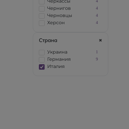
Черкассы
4
Чернигов
4
Черновцы
4
Херсон
4
Страна
Украина
1
Германия
9
Италия