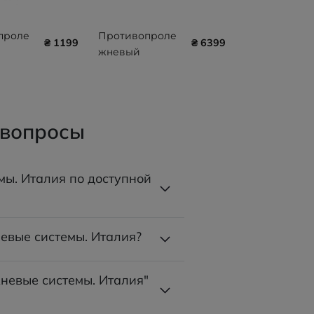
проле
Противопроле
₴ 1199
₴ 6399
жневый
й
секционный
ез
матрас Gi-
сора
emme TKS2012B
 вопросы
T
мы. Италия по доступной
евые системы. Италия?
невые системы. Италия"