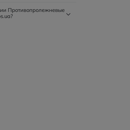
ории Противопролежневые
s.ua?