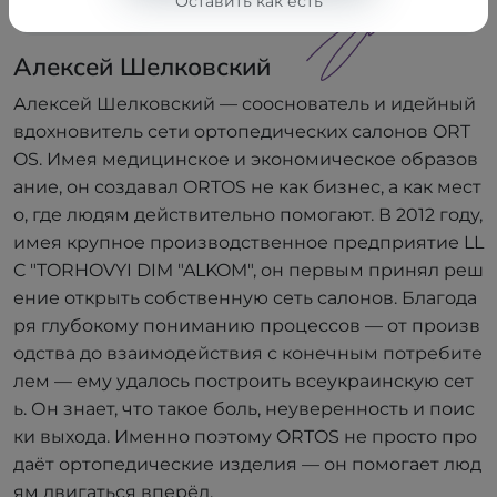
Оставить как есть
Алексей Шелковский
Сооснователь
Алексей Шелковский
Алексей Шелковский — сооснователь и идейный
вдохновитель сети ортопедических салонов ORT
OS. Имея медицинское и экономическое образов
ание, он создавал ORTOS не как бизнес, а как мест
о, где людям действительно помогают. В 2012 году,
имея крупное производственное предприятие LL
C "TORHOVYI DIM "ALKOM", он первым принял реш
ение открыть собственную сеть салонов. Благода
ря глубокому пониманию процессов — от произв
одства до взаимодействия с конечным потребите
лем — ему удалось построить всеукраинскую сет
ь. Он знает, что такое боль, неуверенность и поис
ки выхода. Именно поэтому ORTOS не просто про
даёт ортопедические изделия — он помогает люд
ям двигаться вперёд.