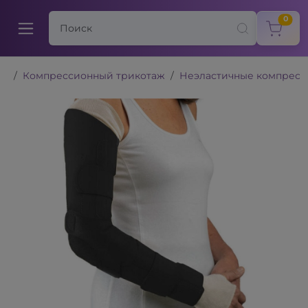
items
0
Компрессионный трикотаж
Неэластичные компресс