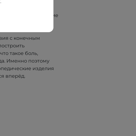
. В 2012 году, имея
.
редприятие LLC
ервым принял решение
онов. Благодаря
сов — от
вия с конечным
построить
что такое боль,
да. Именно поэтому
опедические изделия
я вперёд.