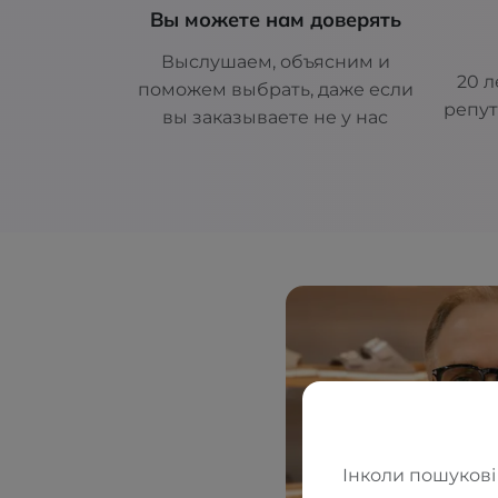
Вы можете нам доверять
Выслушаем, объясним и
20 л
поможем выбрать, даже если
репут
вы заказываете не у нас
Інколи пошукові