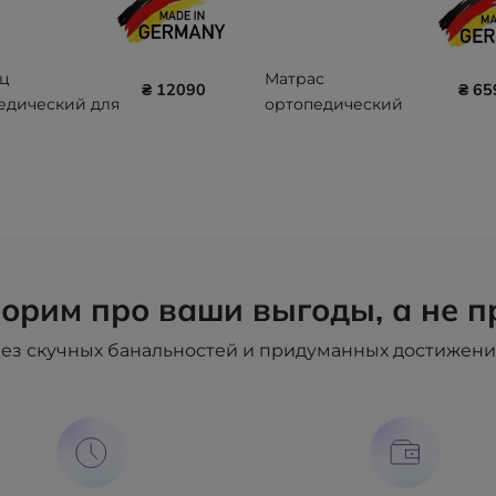
ц
Матрас
₴ 12090
₴ 65
едический для
ортопедический
ия пролежней
стандартный ADL
00 x 90 x 12 (100
EASY MAT 100700-
U)
EASY-MAT
орим про ваши выгоды, а не п
ез скучных банальностей и придуманных достижен