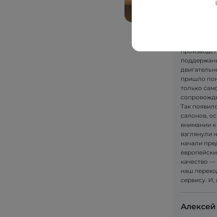
Сначала по
качественн
Так возник
DIM "ALKOM"
производст
поддержани
двигательн
пришло пон
только само
сопровожде
Так появилс
салонов, ос
внимании к
взглянули 
начали пре
европейски
качество — 
наш перехо
сервису. И,
Алексей