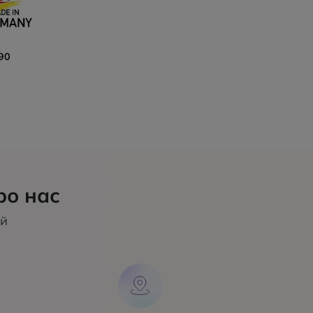
90
ро нас
ий