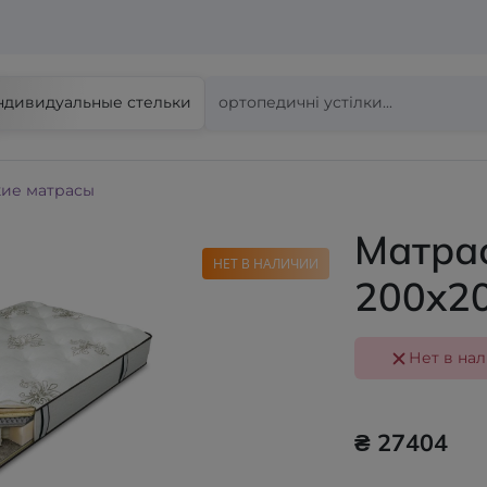
ндивидуальные стельки
ие матрасы
Матрас
НЕТ В НАЛИЧИИ
200x2
Нет в на
₴ 27404