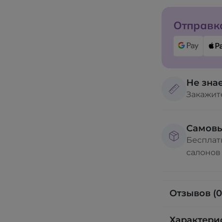
Отправка
Не знае
Закажит
Самов
Бесплат
салонов
Отзывов (0
Характери