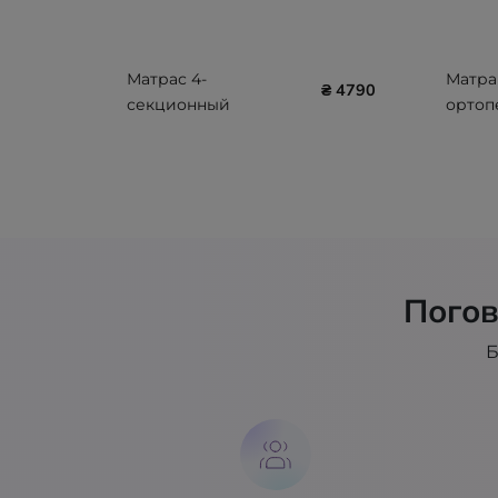
Матрас 4-
Матра
₴ 4790
секционный
ортоп
комбинированный (8
лечен
см) ТМ Nosco NSC-532
Rhea, 2
406-P
Погов
Б