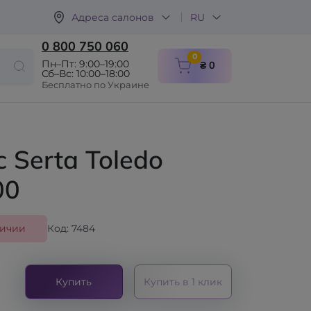
Адреса салонов
RU
0 800 750 060
items in cart
0
Пн–Пт: 9:00–19:00
₴ 0
Сб–Вс: 10:00–18:00
Бесплатно по Украине
 Serta Toledo
00
личии
Код: 7484
Купить
Купить в 1 клик