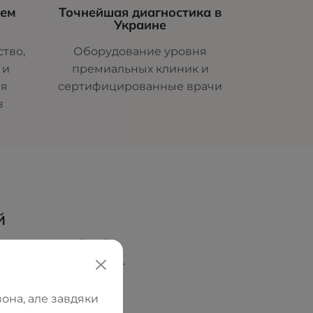
шем
Точнейшая диагностика в
Украине
тво,
Оборудование уровня
 и
премиальных клиник и
ля
сертифицированные врачи
в
й
ователь и идейный
еских салонов ORTOS.
ческое образование,
с, а как место, где
она, але завдяки