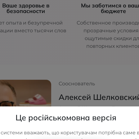
Ваше здоровье в
Мы заботимся о ва
безопасности
бюджете
ет опыта и безупречной
Собственное производс
ации вместо тысячи слов
прозрачные условия
ощутимые скидки д
повторных клиенто
Сооснователь
Алексей Шелковски
Алексей Шелковский — соосн
Це російськомовна версія
вдохновитель сети ортопедич
Имея медицинское и экономи
он создавал ORTOS не как бизне
 системи вважають, що користувачам потрібна саме в