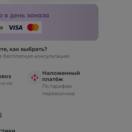
 в день заказа
те, как выбрать?
е бесплатную консультацию
Наложенный
ывоз
платёж
но из
По тарифам
перевозчика
)
стики