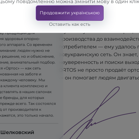
людям действительно помогают
цьому повідомленню можна змінити мову в один клік
крупное производственное п
явилась идея — создавать
Продовжити українською
"TORHOVYI DIM "ALKOM", он п
ые ортопедические изделия.
ла компания LLC "TORHOVYI
открыть собственную сеть сал
Оставить как есть
, которая приступила к
глубокому пониманию процес
ву продукции для
производства до взаимодейст
я здоровья опорно-
ого аппарата. Со временем
потребителем — ему удалось 
имание: людям нужно не
всеукраинскую сеть. Он знает, 
 решение, но и объяснение,
неуверенность и поиски выхо
ние, внимательный подбор.
я «Ортос» — как сеть
ORTOS не просто продаёт орт
нованная на заботе и
— он помогает людям двигатьс
 каждому человеку. Мы
на клиента комплексно и
дставлять в наших салонах
е бренды, для которых
прежде всего. Так состоялся
д от производителя к
 кажется, это только начало.
 Шелковский