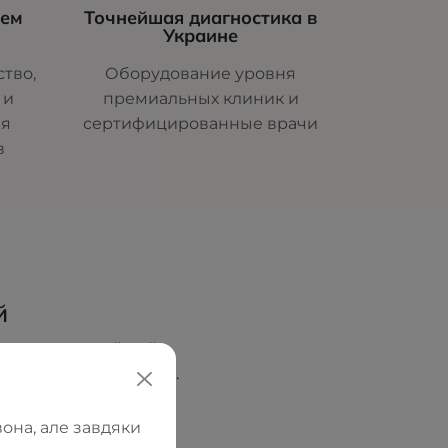
шем
Точнейшая диагностика в
Украине
тво,
Оборудование уровня
 и
премиальных клиник и
ля
сертифицированные врачи
в
й
ователь и идейный
еских салонов ORTOS.
ческое образование,
с, а как место, где
она, але завдяки