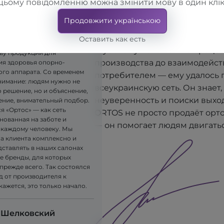
людям действительно помогают
цьому повідомленню можна змінити мову в один клік
крупное производственное п
явилась идея — создавать
Продовжити українською
"TORHOVYI DIM "ALKOM", он п
ые ортопедические изделия.
ла компания LLC "TORHOVYI
открыть собственную сеть сал
Оставить как есть
, которая приступила к
глубокому пониманию процес
ву продукции для
производства до взаимодейст
я здоровья опорно-
ого аппарата. Со временем
потребителем — ему удалось 
имание: людям нужно не
всеукраинскую сеть. Он знает, 
 решение, но и объяснение,
неуверенность и поиски выхо
ние, внимательный подбор.
я «Ортос» — как сеть
ORTOS не просто продаёт орт
нованная на заботе и
— он помогает людям двигатьс
 каждому человеку. Мы
на клиента комплексно и
дставлять в наших салонах
е бренды, для которых
прежде всего. Так состоялся
д от производителя к
 кажется, это только начало.
 Шелковский