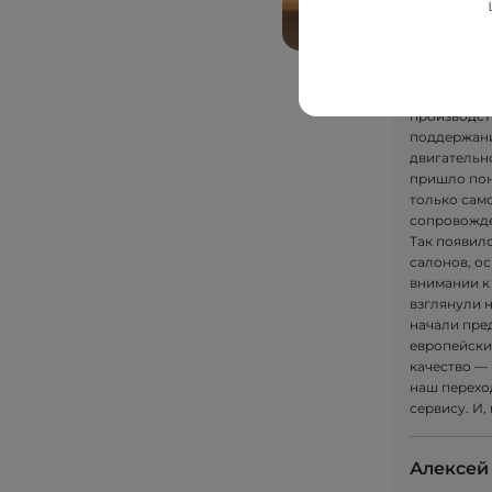
Сначала по
качественн
Так возник
DIM "ALKOM"
производст
поддержани
двигательн
пришло пон
только само
сопровожде
Так появилс
салонов, ос
внимании к
взглянули 
начали пре
европейски
качество — 
наш перехо
сервису. И,
Алексей