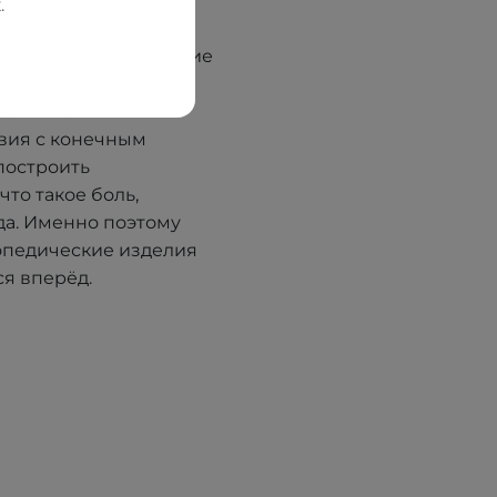
. В 2012 году, имея
.
редприятие LLC
ервым принял решение
онов. Благодаря
сов — от
вия с конечным
построить
что такое боль,
да. Именно поэтому
опедические изделия
я вперёд.