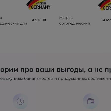
ц
Матрас
₴ 12090
₴ 65
едический для
ортопедический
ия пролежней
стандартный ADL
00 x 90 x 12 (100
EASY MAT 100700-
U)
EASY-MAT
орим про ваши выгоды, а не п
ез скучных банальностей и придуманных достижен