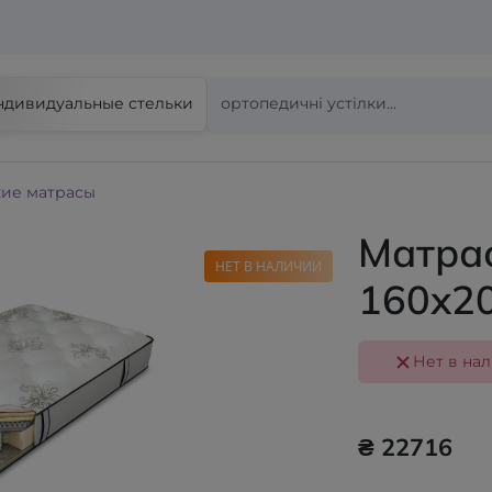
ндивидуальные стельки
ие матрасы
Матрас
НЕТ В НАЛИЧИИ
160x2
Нет в на
₴ 22716