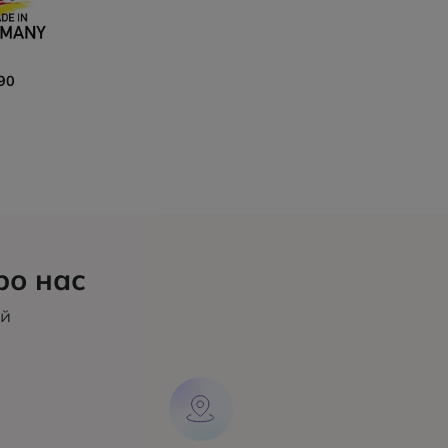
90
ро нас
ий