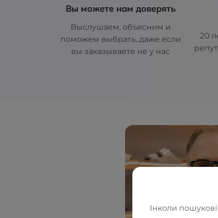
Вы можете нам доверять
Выслушаем, объясним и
20 л
поможем выбрать, даже если
репут
вы заказываете не у нас
Інколи пошукові