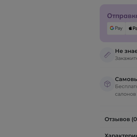
Отправка
Не знае
Закажит
Самов
Бесплат
салонов
Отзывов (0
Характери