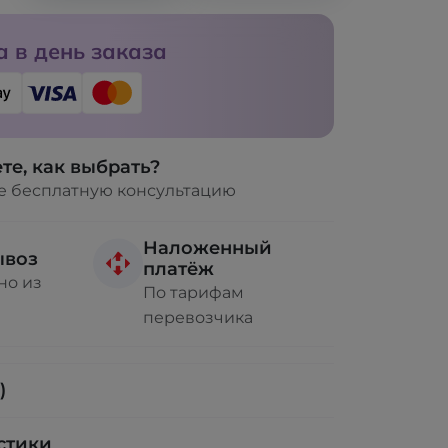
 в день заказа
те, как выбрать?
е бесплатную консультацию
Наложенный
ывоз
платёж
но из
По тарифам
перевозчика
)
стики