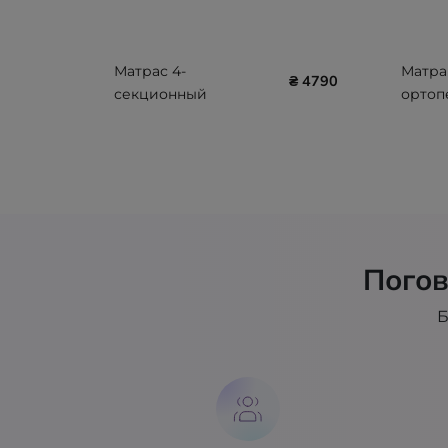
Матрас 4-
Матра
₴ 4790
секционный
ортоп
комбинированный (8
лечен
см) ТМ Nosco NSC-532
Rhea, 2
406-P
Погов
Б