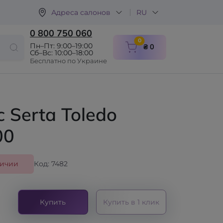
Адреса салонов
RU
0 800 750 060
items in cart
0
Пн–Пт: 9:00–19:00
₴ 0
Сб–Вс: 10:00–18:00
Бесплатно по Украине
 Serta Toledo
00
личии
Код: 7482
Купить
Купить в 1 клик