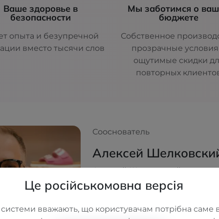
Ваше здоровье в
Мы заботимся о ва
безопасности
бюджете
ет опыта и безупречной
Собственное производс
ации вместо тысячи слов
прозрачные условия
ощутимые скидки д
повторных клиенто
Сооснователь
Алексей Шелковски
Алексей Шелковский — соосн
Це російськомовна версія
вдохновитель сети ортопедич
Имея медицинское и экономи
он создавал ORTOS не как бизне
 системи вважають, що користувачам потрібна саме в