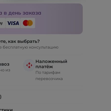
 в день заказа
те, как выбрать?
е бесплатную консультацию
Наложенный
ывоз
платёж
но из
По тарифам
перевозчика
)
стики