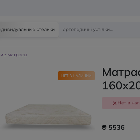
ндивидуальные стельки
ие матрасы
Матрас
НЕТ В НАЛИЧИИ
160x2
Нет в на
₴ 5536