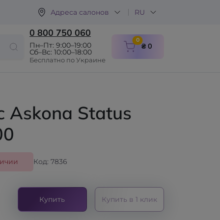
Адреса салонов
RU
0 800 750 060
items in cart
0
Пн–Пт: 9:00–19:00
₴ 0
Сб–Вс: 10:00–18:00
Бесплатно по Украине
 Askona Status
00
личии
Код: 7836
Купить
Купить в 1 клик