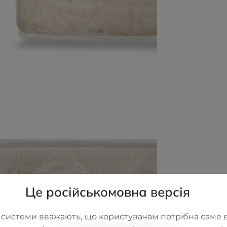
Це російськомовна версія
 системи вважають, що користувачам потрібна саме в