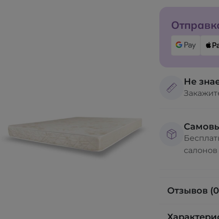
Отправка
Не знае
Закажит
Самов
Бесплат
салонов
Отзывов (0
Характери