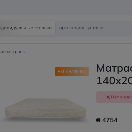
ндивидуальные стельки
ие матрасы
Матрас
НЕТ В НАЛИЧИИ
140x2
Нет в на
₴ 4754