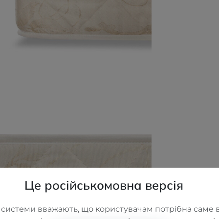
Це російськомовна версія
 системи вважають, що користувачам потрібна саме в