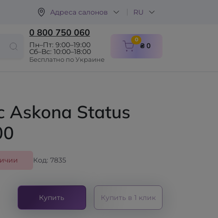
Адреса салонов
RU
0 800 750 060
items in cart
0
Пн–Пт: 9:00–19:00
₴ 0
Сб–Вс: 10:00–18:00
Бесплатно по Украине
 Askona Status
00
личии
Код: 7835
Купить
Купить в 1 клик