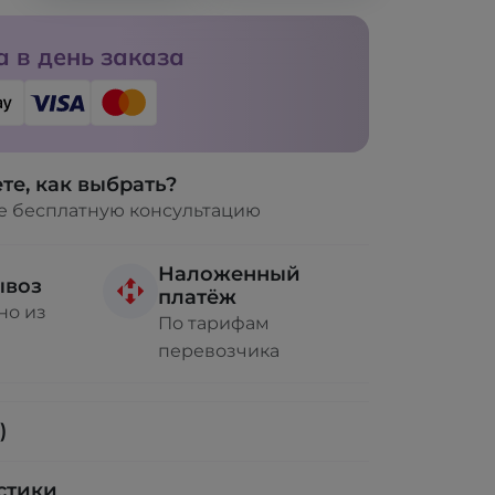
 в день заказа
те, как выбрать?
е бесплатную консультацию
Наложенный
ывоз
платёж
но из
По тарифам
перевозчика
)
стики