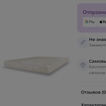
Отправка
Не знае
Закажит
Самов
Бесплат
салонов
Отзывов (0
Характери