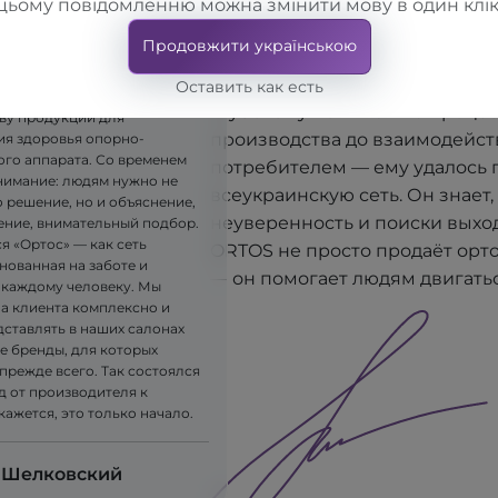
людям действительно помогают
цьому повідомленню можна змінити мову в один клік
крупное производственное п
явилась идея — создавать
Продовжити українською
"TORHOVYI DIM "ALKOM", он п
ые ортопедические изделия.
ла компания LLC "TORHOVYI
открыть собственную сеть сал
Оставить как есть
, которая приступила к
глубокому пониманию процес
ву продукции для
производства до взаимодейст
я здоровья опорно-
ого аппарата. Со временем
потребителем — ему удалось 
имание: людям нужно не
всеукраинскую сеть. Он знает, 
 решение, но и объяснение,
неуверенность и поиски выхо
ние, внимательный подбор.
я «Ортос» — как сеть
ORTOS не просто продаёт орт
нованная на заботе и
— он помогает людям двигатьс
 каждому человеку. Мы
на клиента комплексно и
дставлять в наших салонах
е бренды, для которых
прежде всего. Так состоялся
д от производителя к
 кажется, это только начало.
 Шелковский