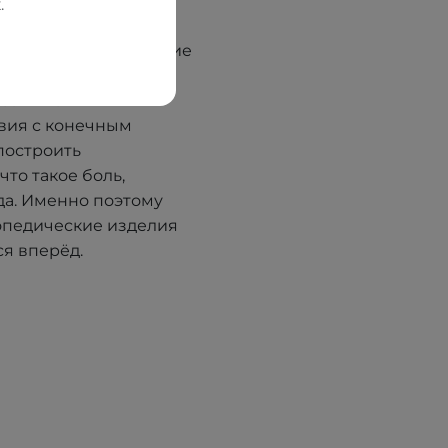
. В 2012 году, имея
.
редприятие LLC
ервым принял решение
онов. Благодаря
сов — от
вия с конечным
построить
что такое боль,
да. Именно поэтому
опедические изделия
я вперёд.