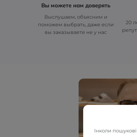
Вы можете нам доверять
Выслушаем, объясним и
20 л
поможем выбрать, даже если
репут
вы заказываете не у нас
Інколи пошукові