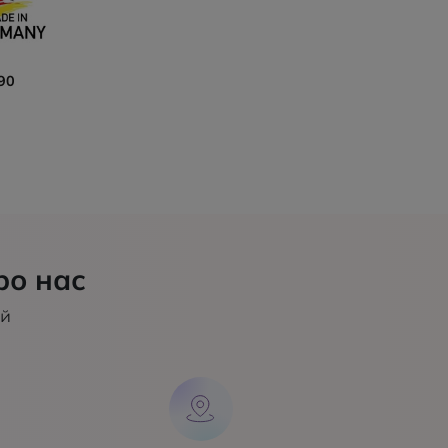
90
ро нас
ий