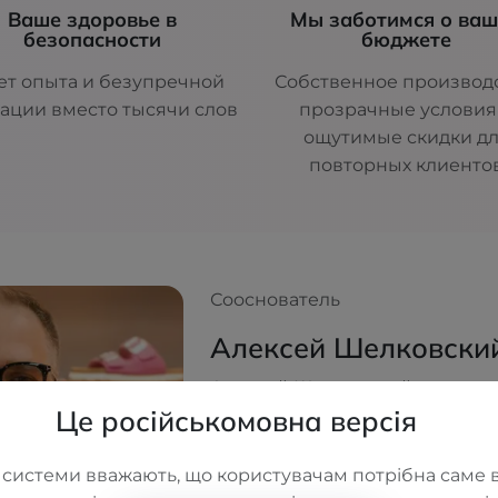
Ваше здоровье в
Мы заботимся о ва
безопасности
бюджете
ет опыта и безупречной
Собственное производс
ации вместо тысячи слов
прозрачные условия
ощутимые скидки д
повторных клиенто
Сооснователь
Алексей Шелковски
Алексей Шелковский — соосн
Це російськомовна версія
вдохновитель сети ортопедич
Имея медицинское и экономи
он создавал ORTOS не как бизне
 системи вважають, що користувачам потрібна саме в