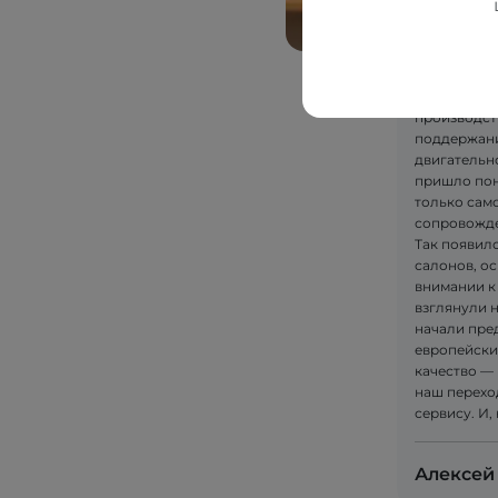
Сначала по
качественн
Так возник
DIM "ALKOM"
производст
поддержани
двигательн
пришло пон
только само
сопровожде
Так появилс
салонов, ос
внимании к
взглянули 
начали пре
европейски
качество — 
наш перехо
сервису. И,
Алексей