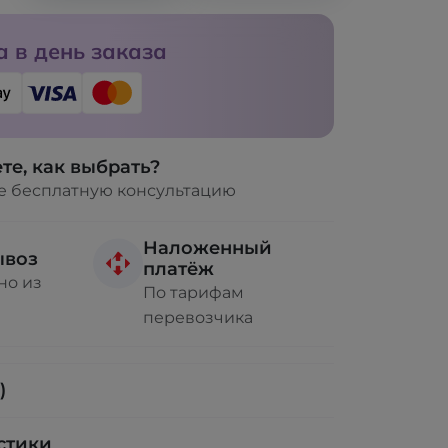
 в день заказа
те, как выбрать?
е бесплатную консультацию
Наложенный
ывоз
платёж
но из
По тарифам
перевозчика
)
стики