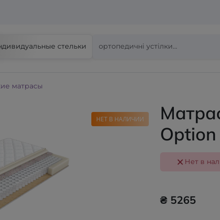
ндивидуальные стельки
ие матрасы
Матрас
НЕТ В НАЛИЧИИ
Option
Нет в на
₴ 5265