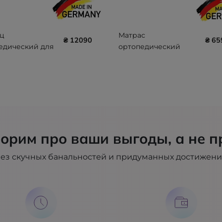
ц
Матрас
₴ 12090
₴ 65
едический для
ортопедический
ия пролежней
стандартный ADL
00 x 90 x 12 (100
EASY MAT 100700-
U)
EASY-MAT
орим про ваши выгоды, а не п
ез скучных банальностей и придуманных достижен