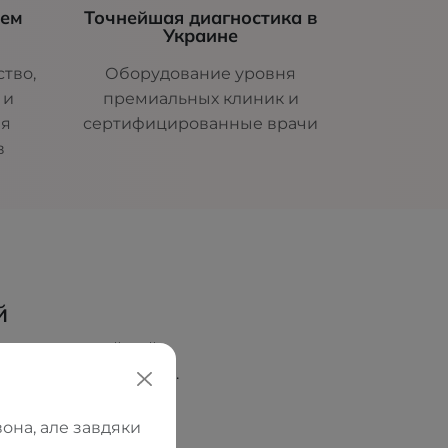
шем
Точнейшая диагностика в
Украине
тво,
Оборудование уровня
 и
премиальных клиник и
ля
сертифицированные врачи
в
й
ователь и идейный
еских салонов ORTOS.
ческое образование,
с, а как место, где
она, але завдяки