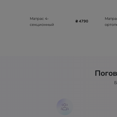
Матрас 4-
Матра
₴ 4790
секционный
ортоп
комбинированный (8
лечен
см) ТМ Nosco NSC-532
Rhea, 2
406-P
Погов
Б