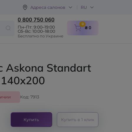
Адреса салонов
RU
0 800 750 060
items in cart
0
Пн–Пт: 9:00–19:00
₴ 0
Сб–Вс: 10:00–18:00
Бесплатно по Украине
 Askona Standart
 140x200
личии
Код: 7913
Купить
Купить в 1 клик