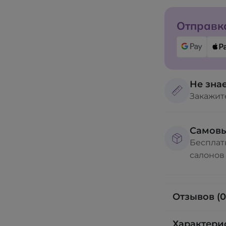
Отправка
Не знае
Закажит
Самов
Бесплат
салонов
Отзывов (0
Характери