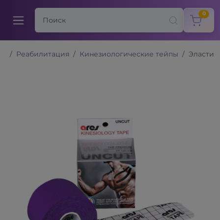
items
0
Реабилитация
Кинезиологические тейпы
Эластич