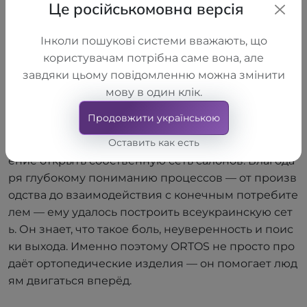
Це російськомовна версія
Алексей Шелковский
Інколи пошукові системи вважають, що
Алексей Шелковский — сооснователь и идейный
користувачам потрібна саме вона, але
вдохновитель сети ортопедических салонов ORT
завдяки цьому повідомленню можна змінити
OS. Имея медицинское и экономическое образов
мову в один клік.
ание, он создавал ORTOS не как бизнес, а как мест
о, где людям действительно помогают. В 2012 году,
Продовжити українською
имея крупное производственное предприятие LL
Оставить как есть
C "TORHOVYI DIM "ALKOM", он первым принял реш
ение открыть собственную сеть салонов. Благода
ря глубокому пониманию процессов — от произв
одства до взаимодействия с конечным потребите
лем — ему удалось построить всеукраинскую сет
ь. Он знает, что такое боль, неуверенность и поис
ки выхода. Именно поэтому ORTOS не просто про
даёт ортопедические изделия — он помогает люд
ям двигаться вперёд.