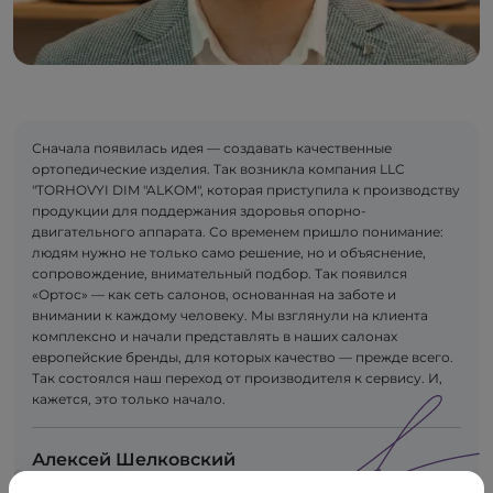
Сначала появилась идея — создавать качественные
ортопедические изделия. Так возникла компания LLC
"TORHOVYI DIM "ALKOM", которая приступила к производству
продукции для поддержания здоровья опорно-
двигательного аппарата. Со временем пришло понимание:
людям нужно не только само решение, но и объяснение,
сопровождение, внимательный подбор. Так появился
«Ортос» — как сеть салонов, основанная на заботе и
внимании к каждому человеку. Мы взглянули на клиента
комплексно и начали представлять в наших салонах
европейские бренды, для которых качество — прежде всего.
Так состоялся наш переход от производителя к сервису. И,
кажется, это только начало.
Алексей Шелковский
Сооснователь