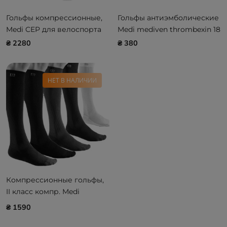
Гольфы компрессионные,
Гольфы антиэмболические
Medi CEP для велоспорта
Medi mediven thrombexin 18
₴ 2280
₴ 380
НЕТ В НАЛИЧИИ
Компрессионные гольфы,
II класс компр. Medi
mediven active (AD - 39-44
₴ 1590
см)