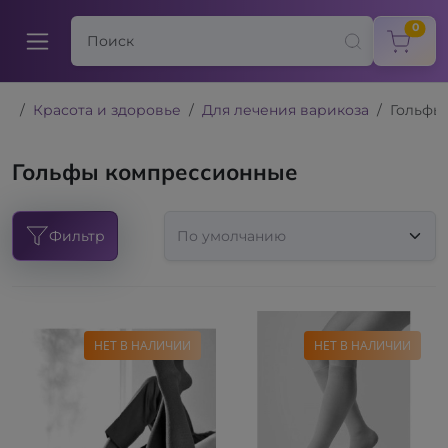
items
0
Красота и здоровье
Для лечения варикоза
Гольфы
Гольфы компрессионные
Фильтр
НЕТ В НАЛИЧИИ
НЕТ В НАЛИЧИИ