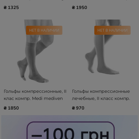
Max Medical
Medi mediven ELEGANCE, с
₴ 1325
₴ 1950
закрыт. мыском
НЕТ В НАЛИЧИИ
НЕТ В НАЛИЧИИ
Гольфы компрессионные, II
Гольфы компрессионные
клас компр. Medi mediven
лечебные, II класс компр.
PLUS (AD - 39 - 44 см)
Medi duomed (AD-38-43 см)
₴ 1850
₴ 970