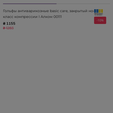
Гольфы антиварикозные basic care, закрытый носок,
класс компрессии I Алком 00111
-10%
₴ 1155
₴ 1283