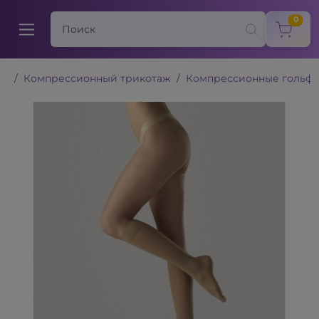
items
0
Компрессионный трикотаж
Компрессионные гольф