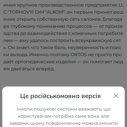
имея крупное производственное предприятие LL
C "TORHOVYI DIM "ALKOM", он первым принял реш
ение открыть собственную сеть салонов. Благода
ря глубокому пониманию процессов — от произв
одства до взаимодействия с конечным потребите
лем — ему удалось построить всеукраинскую сет
ь. Он знает, что такое боль, неуверенность и поис
ки выхода. Именно поэтому ORTOS не просто про
даёт ортопедические изделия — он помогает люд
ям двигаться вперёд.
Це російськомовна версія
Наши бренды
Інколи пошукові системи вважають, що
користувачам потрібна саме вона, але
Мы работаем только с теми,
завдяки цьому повідомленню можна змінити