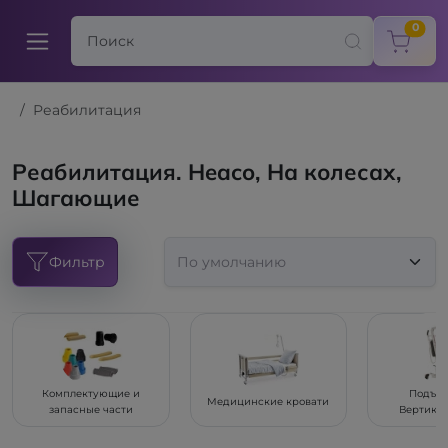
items
0
Реабилитация
Реабилитация. Heaco, На колесах,
Шагающие
Фильтр
Комплектующие и
Подъем
Медицинские кровати
запасные части
Вертика