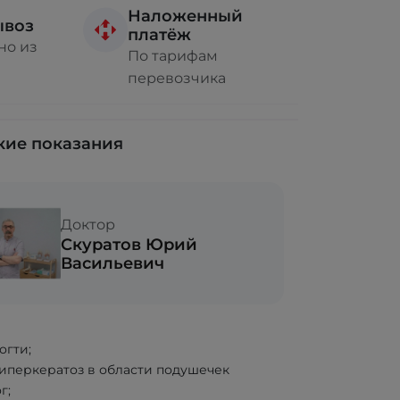
Наложенный
ывоз
платёж
но из
По тарифам
перевозчика
ие показания
Доктор
Скуратов Юрий
Васильевич
огти;
гиперкератоз в области подушечек
г;