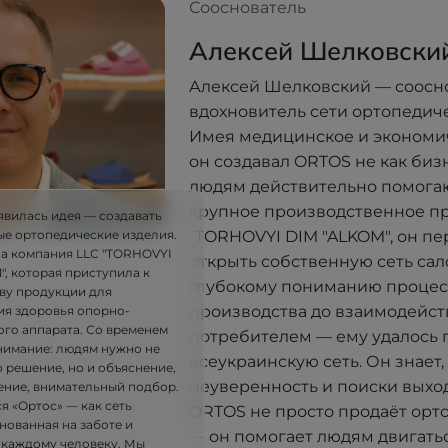
Сооснователь
Алексей Шелковски
Алексей Шелковский — соосн
вдохновитель сети ортопедич
Имея медицинское и экономи
он создавал ORTOS не как бизне
людям действительно помогают
крупное производственное п
явилась идея — создавать
"TORHOVYI DIM "ALKOM", он п
ые ортопедические изделия.
ла компания LLC "TORHOVYI
открыть собственную сеть сал
, которая приступила к
глубокому пониманию процес
ву продукции для
производства до взаимодейст
я здоровья опорно-
ого аппарата. Со временем
потребителем — ему удалось 
имание: людям нужно не
всеукраинскую сеть. Он знает, 
 решение, но и объяснение,
неуверенность и поиски выхо
ние, внимательный подбор.
я «Ортос» — как сеть
ORTOS не просто продаёт орт
нованная на заботе и
— он помогает людям двигатьс
 каждому человеку. Мы