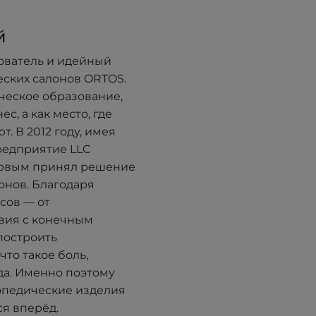
й
ователь и идейный
еских салонов ORTOS.
ческое образование,
с, а как место, где
. В 2012 году, имея
редприятие LLC
ервым принял решение
онов. Благодаря
сов — от
вия с конечным
построить
что такое боль,
да. Именно поэтому
опедические изделия
я вперёд.