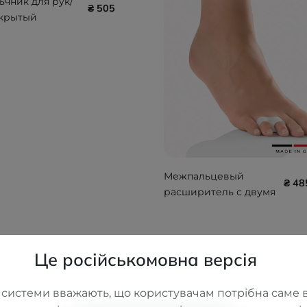
ьчник для рук/
₴ 505
акрытый
OFT BORT
0
Межпальцевый
₴ 48
расширитель с двумя
петлями PEDISOFT
BORT 107150
Це російськомовна версія
 системи вважають, що користувачам потрібна саме в