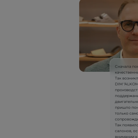
Сначала по
качественн
Так возник
DIM "ALKOM"
производст
поддержани
двигательн
пришло пон
только само
сопровожде
Так появилс
салонов, ос
внимании к