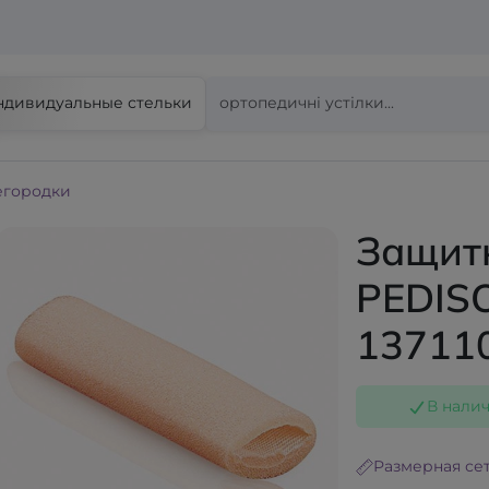
ндивидуальные стельки
егородки
Защит
PEDIS
13711
В нали
Размерная се