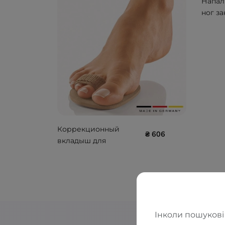
Напал
ног з
PEDIS
10764
Коррекционный
₴ 606
вкладыш для
молоткообразных
пальцев PEDISOFT
TEXLINE BORT 137120
Інколи пошукові