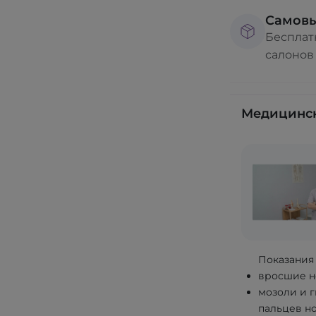
Самов
Бесплат
салонов
Медицинск
Показания
вросшие н
мозоли и 
пальцев но