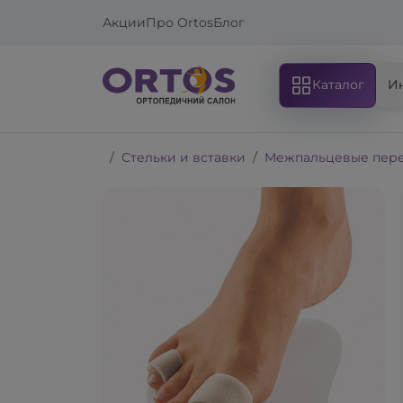
Акции
Про Ortos
Блог
Каталог
И
Стельки и вставки
Межпальцевые пер