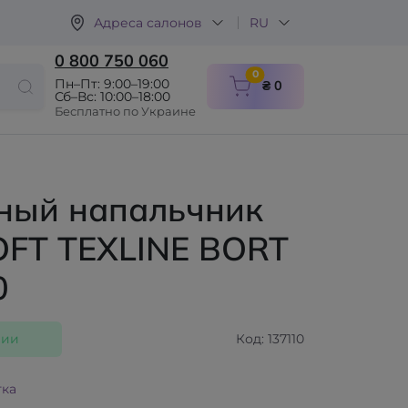
Адреса салонов
RU
0 800 750 060
items in cart
0
Пн–Пт: 9:00–19:00
₴ 0
Сб–Вс: 10:00–18:00
Бесплатно по Украине
ный напальчник
OFT TEXLINE BORT
0
чии
Код: 137110
тка