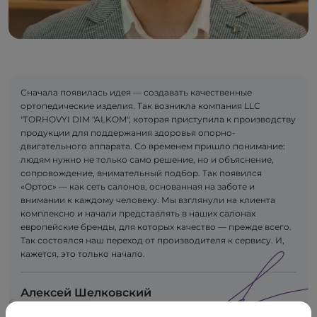
Сначала появилась идея — создавать качественные
ортопедические изделия. Так возникла компания LLC
"TORHOVYI DIM "ALKOM", которая приступила к производству
продукции для поддержания здоровья опорно-
двигательного аппарата. Со временем пришло понимание:
людям нужно не только само решение, но и объяснение,
сопровождение, внимательный подбор. Так появился
«Ортос» — как сеть салонов, основанная на заботе и
внимании к каждому человеку. Мы взглянули на клиента
комплексно и начали представлять в наших салонах
европейские бренды, для которых качество — прежде всего.
Так состоялся наш переход от производителя к сервису. И,
кажется, это только начало.
Алексей Шелковский
Сооснователь