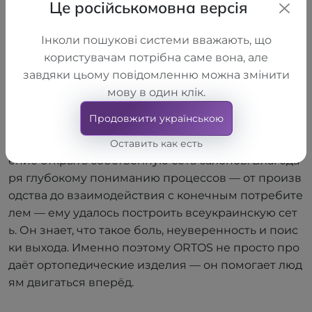
Це російськомовна версія
Алексей Шелковский
Алексей Шелковский — сооснователь и идейный
Інколи пошукові системи вважають, що
вдохновитель сети ортопедических салонов ORT
користувачам потрібна саме вона, але
OS. Имея медицинское и экономическое образов
завдяки цьому повідомленню можна змінити
ание, он создавал ORTOS не как бизнес, а как мест
мову в один клік.
о, где людям действительно помогают. В 2012 году,
Продовжити українською
имея крупное производственное предприятие LL
C "TORHOVYI DIM "ALKOM", он первым принял реш
Оставить как есть
ение открыть собственную сеть салонов. Благода
ря глубокому пониманию процессов — от произв
одства до взаимодействия с конечным потребите
лем — ему удалось построить всеукраинскую сет
ь. Он знает, что такое боль, неуверенность и поис
ки выхода. Именно поэтому ORTOS не просто про
даёт ортопедические изделия — он помогает люд
ям двигаться вперёд.