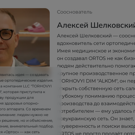
Сооснователь
Алексей Шелковски
Алексей Шелковский — соосн
вдохновитель сети ортопедич
Имея медицинское и экономи
он создавал ORTOS не как бизне
людям действительно помогают
крупное производственное п
явилась идея — создавать
"TORHOVYI DIM "ALKOM", он п
ые ортопедические изделия.
ла компания LLC "TORHOVYI
открыть собственную сеть сал
, которая приступила к
глубокому пониманию процес
ву продукции для
производства до взаимодейст
я здоровья опорно-
ого аппарата. Со временем
потребителем — ему удалось 
имание: людям нужно не
всеукраинскую сеть. Он знает, 
 решение, но и объяснение,
неуверенность и поиски выхо
ние, внимательный подбор.
я «Ортос» — как сеть
ORTOS не просто продаёт орт