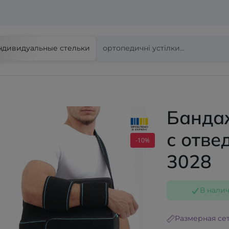
ндивидуальные стельки
Бандаж
с отве
-10%
3028
В нали
Размерная се