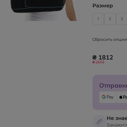
Размер
1
2
3
Сбросить опци
₴ 1812
₴ 2013
Отправка
Не знае
Закажит