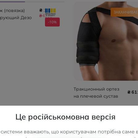
₴ 1175
ж (повязка)
ЗАКАНЧИВАЕ
₴ 1305
рующий Дезо
-10%
3011
Тракционный ортез
₴ 61
на плечевой сустав
BORT OmoTex 120800
Це російськомовна версія
 системи вважають, що користувачам потрібна саме в