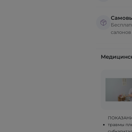
Самов
Бесплат
салонов
Медицинск
ПОКАЗАН
травмы пле
субкапита