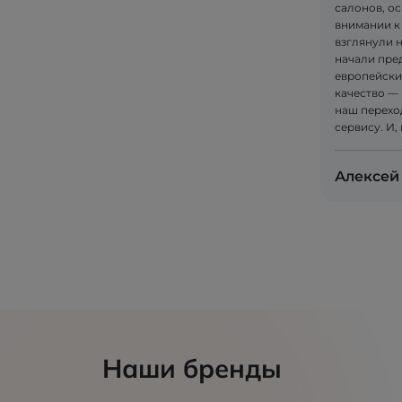
салонов, ос
внимании к
взглянули 
начали пре
европейски
качество — 
наш перехо
сервису. И,
Алексей
Наши бренды