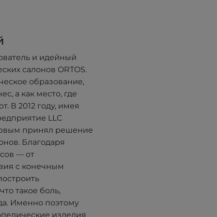
й
ователь и идейный
еских салонов ORTOS.
ческое образование,
с, а как место, где
. В 2012 году, имея
редприятие LLC
ервым принял решение
онов. Благодаря
сов — от
вия с конечным
построить
что такое боль,
да. Именно поэтому
опедические изделия