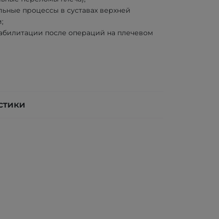
льные процессы в суставах верхней
;
абилитации после операций на плечевом
)
стики