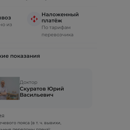
Наложенный
ывоз
платёж
но из
По тарифам
перевозчика
ие показания
Доктор
Скуратов Юрий
Васильевич
ИЯ
чевого пояса (в т. ч. вывихи,
льные переломы плеча);