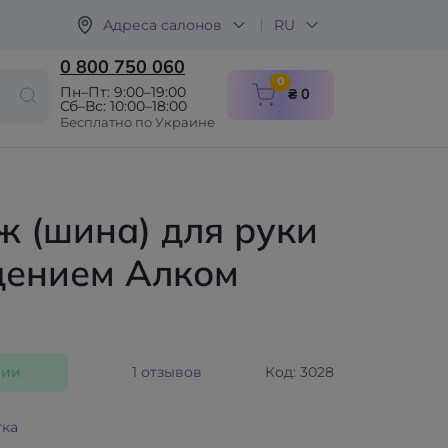
Адреса салонов
RU
0 800 750 060
items in cart
0
Пн–Пт: 9:00–19:00
₴ 0
Сб–Вс: 10:00–18:00
Бесплатно по Украине
 (шина) для руки
дением Алком
чии
1 отзывов
Код: 3028
тка