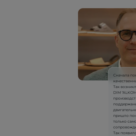
Сначала по
качественн
Так возник
DIM "ALKOM"
производст
поддержани
двигательн
пришло пон
только само
сопровожде
Так появилс