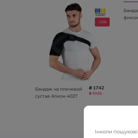
Банда
фикси
-10%
Алком 
₴ 1742
Бандаж на плечевой
₴ 1935
сустав Алком 4027
Інколи пошукові