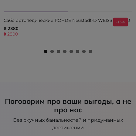
Сабо ортопедические ROHDE Neustadt-D WEISS 1445-00
-15%
₴ 2380
₴ 2800
Поговорим про ваши выгоды, а не
про нас
Без скучных банальностей и придуманных
достижений