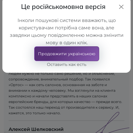
Це російськомовна версія
Інколи пошукові системи вважають, що
користувачам потрібна саме вона, але
завдяки цьому повідомленню можна змінити
мову в один клік.
Сначала появилась идея — создавать качественные
ортопедические изделия. Так возникла компания LLC
Продовжити українською
"TORHOVYI DIM "ALKOM", которая приступила к производству
продукции для поддержания здоровья опорно-
Оставить как есть
двигательного аппарата. Со временем пришло понимание:
людям нужно не только само решение, но и объяснение,
сопровождение, внимательный подбор. Так появился
«Ортос» — как сеть салонов, основанная на заботе и
внимании к каждому человеку. Мы взглянули на клиента
комплексно и начали представлять в наших салонах
европейские бренды, для которых качество — прежде всего.
Так состоялся наш переход от производителя к сервису. И,
кажется, это только начало.
Алексей Шелковский