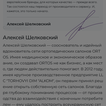
европейские бренды, для которых качество — прежде всего.
Так состоялся наш переход от производителя к сервису. И,
кажется, это только начало.
Алексей Шелковский
Сооснователь
Алексей Шелковский
Алексей Шелковский — сооснователь и идейный
вдохновитель сети ортопедических салонов ORT
OS. Имея медицинское и экономическое образов
ание, он создавал ORTOS не как бизнес, а как мест
о, где людям действительно помогают. В 2012 году,
имея крупное производственное предприятие LL
C "TORHOVYI DIM "ALKOM", он первым принял реш
ение открыть собственную сеть салонов. Благода
ря глубокому пониманию процессов — от произв
одства до взаимодействия с конечным потребите
лем — ему удалось построить всеукраинскую сет