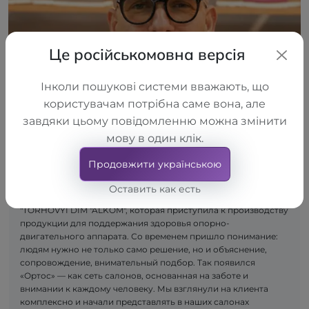
Це російськомовна версія
Інколи пошукові системи вважають, що
користувачам потрібна саме вона, але
завдяки цьому повідомленню можна змінити
мову в один клік.
Продовжити українською
Сначала появилась идея — создавать качественные
Оставить как есть
ортопедические изделия. Так возникла компания LLC
"TORHOVYI DIM "ALKOM", которая приступила к производству
продукции для поддержания здоровья опорно-
двигательного аппарата. Со временем пришло понимание:
людям нужно не только само решение, но и объяснение,
сопровождение, внимательный подбор. Так появился
«Ортос» — как сеть салонов, основанная на заботе и
внимании к каждому человеку. Мы взглянули на клиента
комплексно и начали представлять в наших салонах