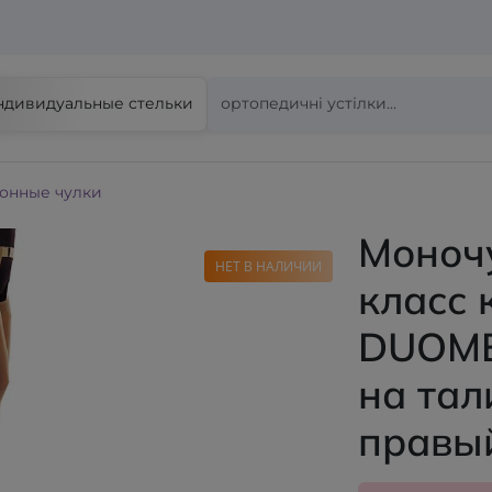
ндивидуальные стельки
онные чулки
Моночу
НЕТ В НАЛИЧИИ
класс 
DUOME
на тал
правы