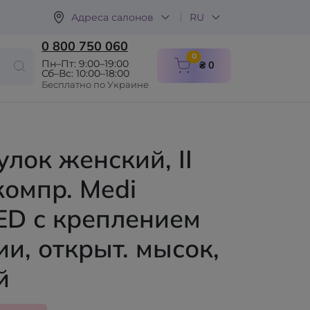
Адреса салонов
RU
0 800 750 060
items in cart
0
Пн–Пт: 9:00–19:00
₴ 0
Сб–Вс: 10:00–18:00
Бесплатно по Украине
лок женский, II
компр. Medi
D с креплением
ии, открыт. мысок,
й