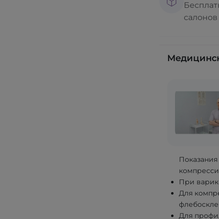
Бесплат
салонов
Медицинск
Показания
компресси
При варик
Для компр
флебоскле
Для профил