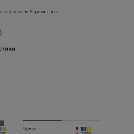
озе (включая беременных).
)
стики
₴ 1915
Чулки
Моночулок
₴ 2128