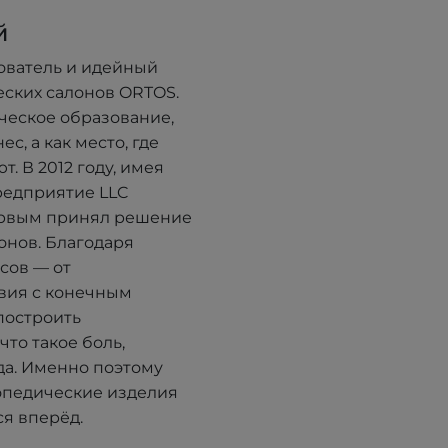
й
ователь и идейный
еских салонов ORTOS.
ческое образование,
с, а как место, где
. В 2012 году, имея
редприятие LLC
ервым принял решение
онов. Благодаря
сов — от
вия с конечным
построить
что такое боль,
да. Именно поэтому
опедические изделия
я вперёд.