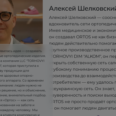
Алексей Шелковски
Алексей Шелковский — соосн
вдохновитель сети ортопедич
Имея медицинское и экономи
он создавал ORTOS не как бизне
людям действительно помогают
крупное производственное п
явилась идея — создавать
"TORHOVYI DIM "ALKOM", он п
ые ортопедические изделия.
ла компания LLC "TORHOVYI
открыть собственную сеть сал
, которая приступила к
глубокому пониманию процес
ву продукции для
производства до взаимодейст
я здоровья опорно-
ого аппарата. Со временем
потребителем — ему удалось 
имание: людям нужно не
всеукраинскую сеть. Он знает, 
 решение, но и объяснение,
неуверенность и поиски выхо
ние, внимательный подбор.
я «Ортос» — как сеть
ORTOS не просто продаёт орт
нованная на заботе и
— он помогает людям двигатьс
 каждому человеку. Мы
на клиента комплексно и