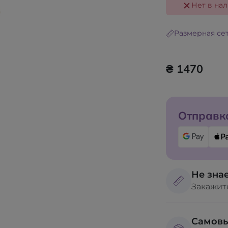
Нет в на
Размерная се
₴ 1470
Отправка
Не знае
Закажит
Самов