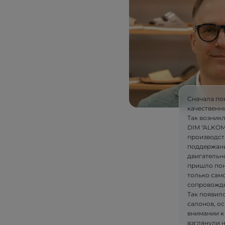
Сначала по
качественн
Так возник
DIM "ALKOM"
производст
поддержани
двигательн
пришло пон
только само
сопровожде
Так появилс
салонов, ос
внимании к
взглянули 