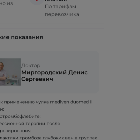
но из
По тарифам
перевозчика
ие показания
Доктор
Миргородский Денис
Сергеевич
 к применению чулка mediven duomed II
и:
отромбофлебите;
ессионной терапии после
розирования;
актики тромбоза глубоких вен в группах