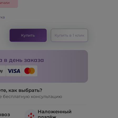
личии
тка
Купить
Купить в 1 клик
 в день заказа
те, как выбрать?
е бесплатную консультацию
Наложенный
ывоз
платёж