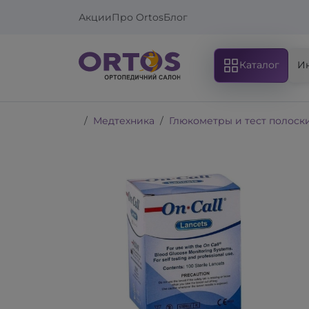
Акции
Про Ortos
Блог
Каталог
И
Медтехника
Глюкометры и тест полоск