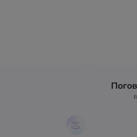
Погов
Б