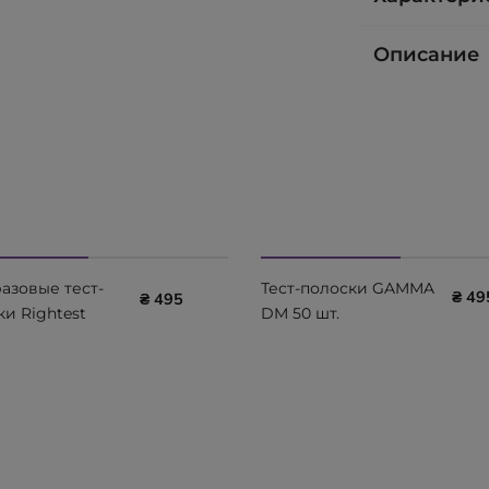
Описание
азовые тест-
Тест-полоски GAMMA
₴ 49
₴ 495
и Rightest
DM 50 шт.
me GAMMA ELSA