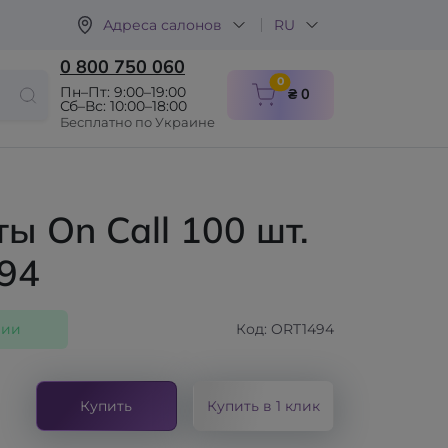
Адреса салонов
RU
0 800 750 060
items in cart
0
Пн–Пт: 9:00–19:00
₴ 0
Сб–Вс: 10:00–18:00
Бесплатно по Украине
ы On Call 100 шт.
94
чии
Код: ORT1494
Купить
Купить в 1 клик