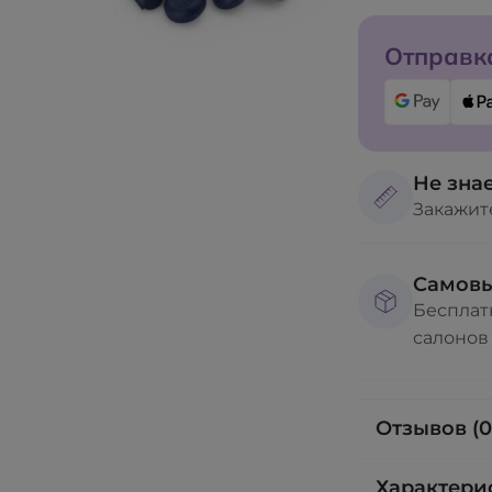
Отправка
Не знае
Закажит
Самов
Бесплат
салонов
Отзывов (0
Характери