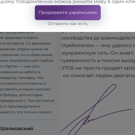
людям действительно помогают
цьому повідомленню можна змінити мову в один клік
крупное производственное п
явилась идея — создавать
Продовжити українською
"TORHOVYI DIM "ALKOM", он п
ые ортопедические изделия.
ла компания LLC "TORHOVYI
открыть собственную сеть сал
Оставить как есть
, которая приступила к
глубокому пониманию процес
ву продукции для
производства до взаимодейст
я здоровья опорно-
ого аппарата. Со временем
потребителем — ему удалось 
имание: людям нужно не
всеукраинскую сеть. Он знает, 
 решение, но и объяснение,
неуверенность и поиски выхо
ние, внимательный подбор.
я «Ортос» — как сеть
ORTOS не просто продаёт орт
нованная на заботе и
— он помогает людям двигатьс
 каждому человеку. Мы
на клиента комплексно и
дставлять в наших салонах
е бренды, для которых
прежде всего. Так состоялся
д от производителя к
 кажется, это только начало.
 Шелковский