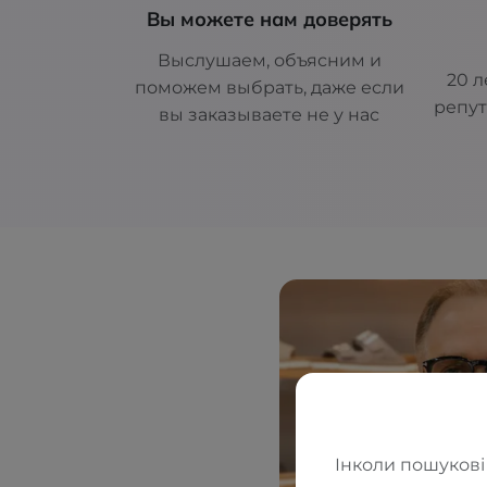
Вы можете нам доверять
Выслушаем, объясним и
20 л
поможем выбрать, даже если
репут
вы заказываете не у нас
Інколи пошукові