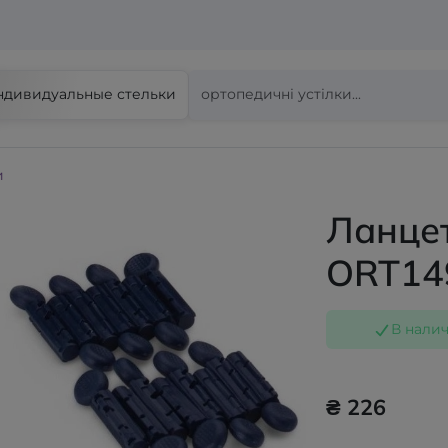
ндивидуальные стельки
и
Ланцет
ORT14
В нали
₴ 226