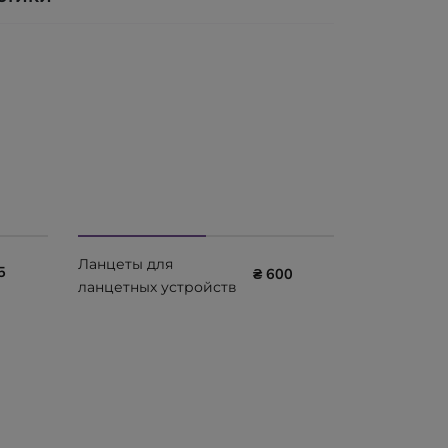
Ланцеты для
5
₴ 600
ланцетных устройств
TD-5084 GAMMA
одноразовые
стерильные 200 шт.