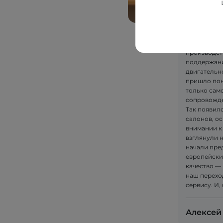
Сначала по
качественн
Так возник
DIM "ALKOM"
производст
поддержани
двигательн
пришло пон
только само
сопровожде
Так появилс
салонов, ос
внимании к
взглянули 
начали пре
европейски
качество — 
наш перехо
сервису. И,
Алексей