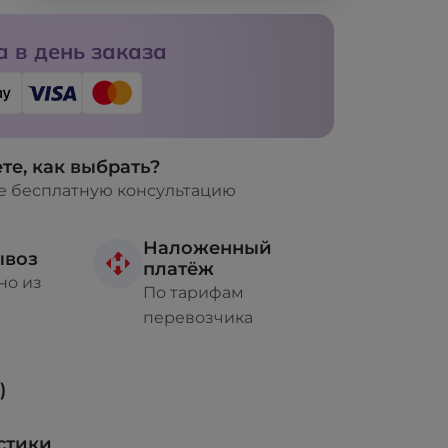
 в день заказа
те, как выбрать?
е бесплатную консультацию
Наложенный
ывоз
платёж
но из
По тарифам
перевозчика
)
стики