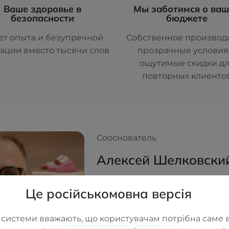
Ваше здоровье в
Мы заботимся о ва
безопасности
бюджете
ет опыта и безупречной
Собственное производс
ации вместо тысячи слов
прозрачные условия
ощутимые скидки д
повторных клиенто
Сооснователь
Алексей Шелковски
Алексей Шелковский — соосн
Це російськомовна версія
вдохновитель сети ортопедич
Имея медицинское и экономи
он создавал ORTOS не как бизне
 системи вважають, що користувачам потрібна саме в