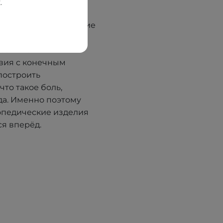
. В 2012 году, имея
.
редприятие LLC
ервым принял решение
онов. Благодаря
сов — от
вия с конечным
построить
что такое боль,
да. Именно поэтому
опедические изделия
я вперёд.