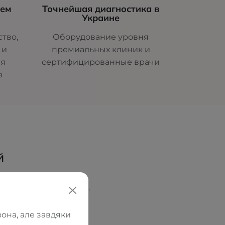
шем
Точнейшая диагностика в
Украине
тво,
Оборудование уровня
 и
премиальных клиник и
ля
сертифицированные врачи
в
й
ователь и идейный
еских салонов ORTOS.
ческое образование,
с, а как место, где
она, але завдяки