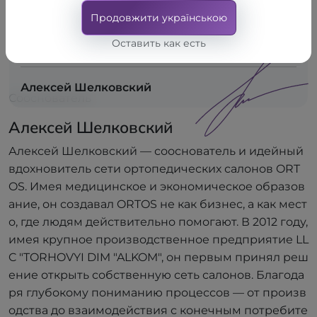
комплексно и начали представлять в наших салонах
Продовжити українською
европейские бренды, для которых качество — прежде всего.
Так состоялся наш переход от производителя к сервису. И,
Оставить как есть
кажется, это только начало.
Алексей Шелковский
Сооснователь
Алексей Шелковский
Алексей Шелковский — сооснователь и идейный
вдохновитель сети ортопедических салонов ORT
OS. Имея медицинское и экономическое образов
ание, он создавал ORTOS не как бизнес, а как мест
о, где людям действительно помогают. В 2012 году,
имея крупное производственное предприятие LL
C "TORHOVYI DIM "ALKOM", он первым принял реш
ение открыть собственную сеть салонов. Благода
ря глубокому пониманию процессов — от произв
одства до взаимодействия с конечным потребите