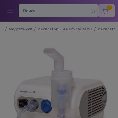
items
0
Медтехника
Ингаляторы и небулайзеры
Ингалято