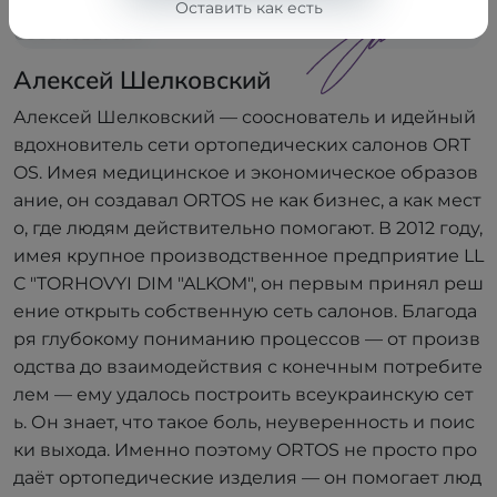
Оставить как есть
Алексей Шелковский
Сооснователь
Алексей Шелковский
Алексей Шелковский — сооснователь и идейный
вдохновитель сети ортопедических салонов ORT
OS. Имея медицинское и экономическое образов
ание, он создавал ORTOS не как бизнес, а как мест
о, где людям действительно помогают. В 2012 году,
имея крупное производственное предприятие LL
C "TORHOVYI DIM "ALKOM", он первым принял реш
ение открыть собственную сеть салонов. Благода
ря глубокому пониманию процессов — от произв
одства до взаимодействия с конечным потребите
лем — ему удалось построить всеукраинскую сет
ь. Он знает, что такое боль, неуверенность и поис
ки выхода. Именно поэтому ORTOS не просто про
даёт ортопедические изделия — он помогает люд