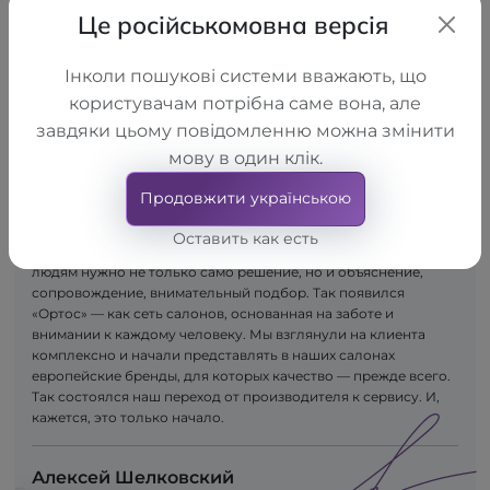
Це російськомовна версія
Інколи пошукові системи вважають, що
користувачам потрібна саме вона, але
завдяки цьому повідомленню можна змінити
мову в один клік.
Сначала появилась идея — создавать качественные
ортопедические изделия. Так возникла компания LLC
Продовжити українською
"TORHOVYI DIM "ALKOM", которая приступила к производству
продукции для поддержания здоровья опорно-
Оставить как есть
двигательного аппарата. Со временем пришло понимание:
людям нужно не только само решение, но и объяснение,
сопровождение, внимательный подбор. Так появился
«Ортос» — как сеть салонов, основанная на заботе и
внимании к каждому человеку. Мы взглянули на клиента
комплексно и начали представлять в наших салонах
европейские бренды, для которых качество — прежде всего.
Так состоялся наш переход от производителя к сервису. И,
кажется, это только начало.
Алексей Шелковский