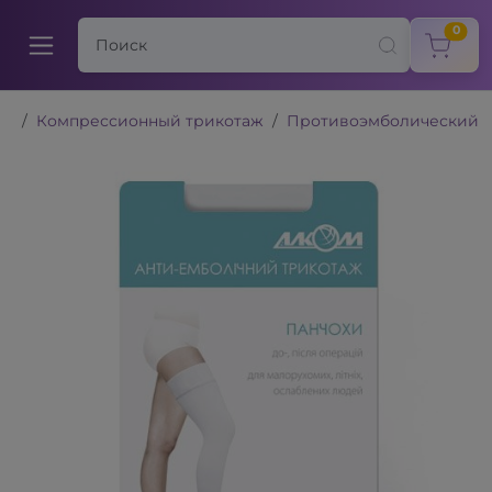
items
0
Компрессионный трикотаж
Противоэмболический (