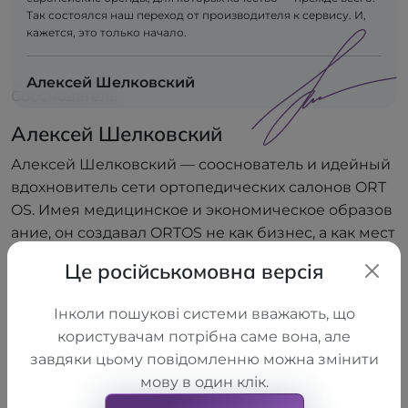
Так состоялся наш переход от производителя к сервису. И,
кажется, это только начало.
Алексей Шелковский
Сооснователь
Алексей Шелковский
Алексей Шелковский — сооснователь и идейный
вдохновитель сети ортопедических салонов ORT
OS. Имея медицинское и экономическое образов
ание, он создавал ORTOS не как бизнес, а как мест
о, где людям действительно помогают. В 2012 году,
Це російськомовна версія
имея крупное производственное предприятие LL
C "TORHOVYI DIM "ALKOM", он первым принял реш
Інколи пошукові системи вважають, що
ение открыть собственную сеть салонов. Благода
користувачам потрібна саме вона, але
ря глубокому пониманию процессов — от произв
завдяки цьому повідомленню можна змінити
одства до взаимодействия с конечным потребите
мову в один клік.
лем — ему удалось построить всеукраинскую сет