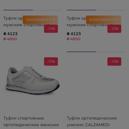
Туфли ортопедические
Туфли ортопедические
ЗАКАНЧИВАЕТСЯ
ЗАКАНЧИВАЕТСЯ
мужские спортивные
мужские спортивные
-15%
-15%
CALZAMEDI Diabetic 2153
CALZAMEDI Diabetic 2157-A
₴ 4123
₴ 4123
₴ 4850
₴ 4850
-15%
-15%
Туфли спортивные
Туфли ортопедические
ортопедические женские
унисекс CALZAMEDI