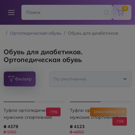
items
0
Ортопедическая обувь
Обувь для диабетиков
Обувь для диабетиков.
Ортопедическая обувь
Фильтр
Туфли ортопедические
Туфли ортопедические
-15%
ЗАКАНЧИВАЕТСЯ
мужские спортивные
мужские спортивные
-15%
CALZAMEDI Diabetic 2131
CALZAMEDI Diabetic 2147-C
₴ 4378
₴ 4123
₴ 5150
₴ 4850