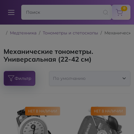
items
0
Медтехника
Тонометры и стетоскопы
Механически
Механические тонометры.
Универсальная (22-42 см)
Фильтр
НЕТ В НАЛИЧИИ
НЕТ В НАЛИЧИИ