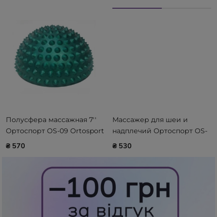
Полусфера массажная 7''
Массажер для шеи и
Ортоспорт OS-09 Ortosport
надплечий Ортоспорт OS-
зеленая
041 OrtoSport
₴ 570
₴ 530