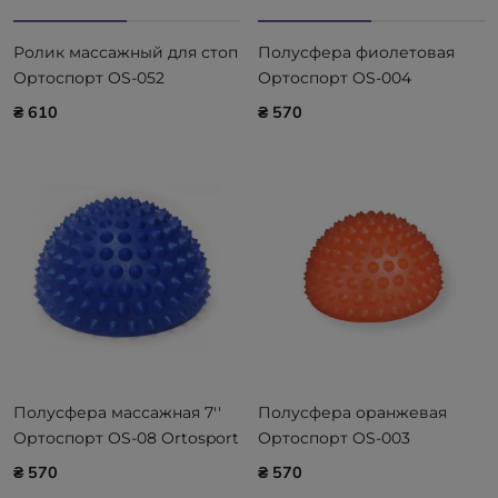
Ролик массажный для стоп
Полусфера фиолетовая
Ортоспорт OS-052
Ортоспорт OS-004
Ortosport
Ortosport
₴ 610
₴ 570
Полусфера массажная 7''
Полусфера оранжевая
Ортоспорт OS-08 Ortosport
Ортоспорт OS-003
синяя
Ortosport
₴ 570
₴ 570