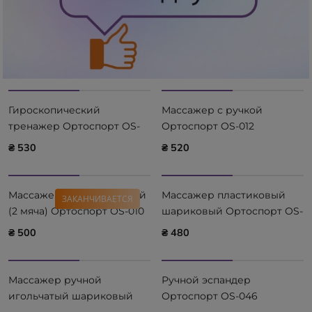
Гироскопический
Массажер с ручкой
тренажер Ортоспорт OS-
Ортоспорт OS-012
043 Ortosport
OrtoSport
₴ 530
₴ 520
Массажер универсальный
Массажер пластиковый
ЗАКАНЧИВАЕТСЯ
(2 мяча) Ортоспорт ОS-010
шариковый Ортоспорт OS-
Ortosport
051 Ortosport
₴ 500
₴ 480
Массажер ручной
Ручной эспандер
игольчатый шариковый
Ортоспорт OS-046