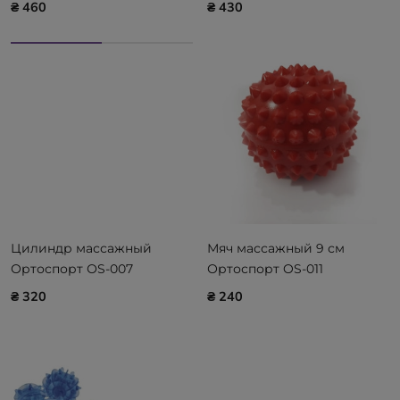
Ортоспорт OS-054
Ortosport
₴ 460
₴ 430
OrtoSport
Цилиндр массажный
Мяч массажный 9 см
Ортоспорт ОS-007
Ортоспорт OS-011
Ortosport
OrtoSport
₴ 320
₴ 240