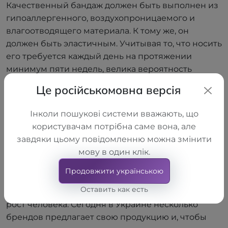
Качественный бандаж должен быть выполнен из
гипоаллергенного, воздухопроницаемого и
влагоотводящего материала. К тому же, он
должен быть эластичным. Учитывая то, что носить
его требуется каждый день на протяжении
минимум пяти недель, велика вероятность
быстрого загрязнения, поэтому лучше
Це російськомовна версія
приобретать бандаж телесного или темного
цвета. Объяснения, как стирать ортоз, вы найдете
Інколи пошукові системи вважають, що
в инструкции. Обязательно следуйте всем
користувачам потрібна саме вона, але
указанным рекомендациям, чтобы он прослужил
завдяки цьому повідомленню можна змінити
вам длительный срок и не растянулся.
мову в один клік.
Для того, чтобы правильно подобрать бандаж,
Продовжити українською
необходимо знать обхват под грудью (для
Оставить как есть
грудных) и талии (грудо-поясничные), а также
рост человека. Сегодня в Украине несколько
брендов предлагает свою продукцию и, чтобы