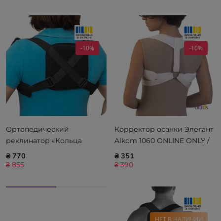
-10%
-10%
Ортопедический
Корректор осанки Элегант
реклинатор «Кольца
Alkom 1060 ONLINE ONLY /
Дельбе» детский Алком
WAYFORPAY
₴ 770
₴ 351
1080 k
₴ 855
₴ 390
НЕТ В НАЛИЧИИ