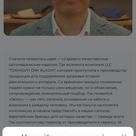
Сначала появилась идея — создавать качественные
ортопедические изделия. Так возникла компания LLC
"TORHOVYI DIM "ALKOM", которая приступила к производству
продукции для поддержания здоровья опорно-
двигательного аппарата. Со временем пришло понимание:
людям нужно не только само решение, но и объяснение,
сопровождение, внимательный подбор. Так появился
«Ортос» — как сеть салонов, основанная на заботе и
внимании к каждому человеку. Мы взглянули на клиента
комплексно и начали представлять в наших салонах
европейские бренды, для которых качество — прежде всего.
Так состоялся наш переход от производителя к сервису. И,
кажется, это только начало.