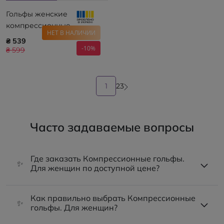
WAYFORPAY
Гольфы женские
компрессионные
НЕТ В НАЛИЧИИ
лечебные, с открытым
₴ 539
носком, II класс
-10%
₴ 599
компрессии Алком 5082
ONLINE ONLY / WAYFORPAY
1
2
3
Часто задаваемые вопросы
Где заказать Компрессионные гольфы.
✨
Для женщин по доступной цене?
Как правильно выбрать Компрессионные
✨
гольфы. Для женщин?