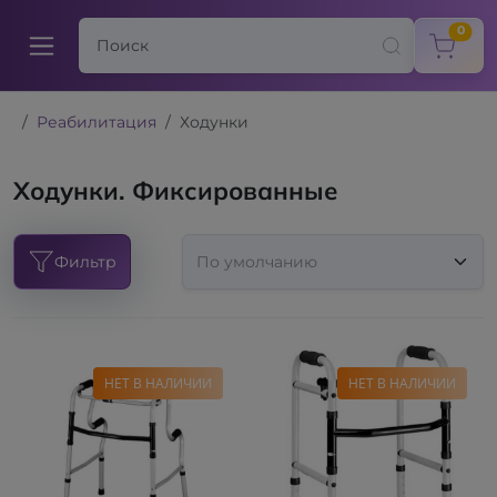
items
0
Реабилитация
Ходунки
Ходунки. Фиксированные
Фильтр
НЕТ В НАЛИЧИИ
НЕТ В НАЛИЧИИ