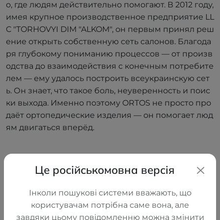
о, где людям действительно помогают. В 2012 году,
имея крупное производственное предприятие LL
C "TORHOVYI DIM "ALKOM", он первым принял реш
ение открыть собственную сеть салонов. Благода
ря глубокому пониманию процессов — от произв
одства до взаимодействия с конечным потребите
лем — ему удалось построить всеукраинскую сет
ь. Он знает, что такое боль, неуверенность и поис
ки выхода. Именно поэтому ORTOS не просто про
даёт ортопедические изделия — он помогает люд
ям двигаться вперёд.
Це російськомовна версія
Інколи пошукові системи вважають, що
Наши бренды
користувачам потрібна саме вона, але
Мы работаем только с теми,
завдяки цьому повідомленню можна змінити