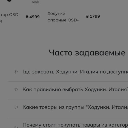
Ходунки
атор OSD-
₴ 1799
₴ 4999
опорные OSD-
1
MSI-91010
Часто задаваемые
✨
Где заказать Ходунки. Италия по доступн
✨
Как правильно выбрать Ходунки. Италия
✨
Какие товары из группы "Ходунки. Итали
Почему стоит покупать товары из катего
✨