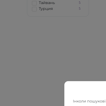
Тайвань
5
Турция
5
Інколи пошукові