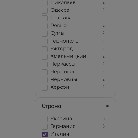
Николаев
2
Одесса
2
Полтава
2
Ровно
2
Сумы
2
Тернополь
2
Ужгород
2
Хмельницкий
2
Черкассы
2
Чернигов
2
Черновцы
2
Херсон
2
Страна
Украина
6
Германия
3
Италия