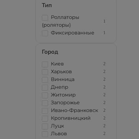
Тип
Роллаторы
1
(роляторы)
Фиксированные
1
Город
Киев
2
Харьков
2
Винница
2
Днепр
2
Житомир
2
Запорожье
2
Ивано-Франковск
2
Кропивницкий
2
Луцк
2
Львов
2