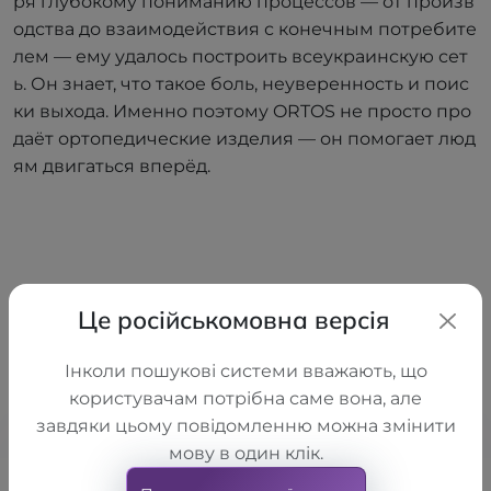
ря глубокому пониманию процессов — от произв
одства до взаимодействия с конечным потребите
лем — ему удалось построить всеукраинскую сет
ь. Он знает, что такое боль, неуверенность и поис
ки выхода. Именно поэтому ORTOS не просто про
даёт ортопедические изделия — он помогает люд
ям двигаться вперёд.
Наши бренды
Це російськомовна версія
Мы работаем только с теми,
Інколи пошукові системи вважають, що
кому доверяем сами.
користувачам потрібна саме вона, але
завдяки цьому повідомленню можна змінити
мову в один клік.