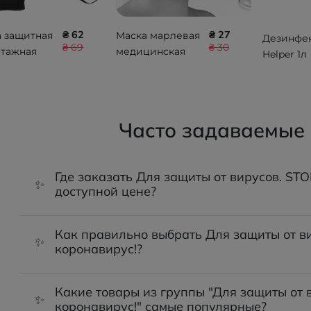
₴ 62
₴ 27
 защитная
Маска марлевая
Дезинфе
₴ 69
₴ 30
отажная
медицинская
Helper 1л
оразовая
(восьмислойная
90
) многоразовая
нестерильная с
завязками
Часто задаваемые
ММЗ90
Где заказать Для защиты от вирусов. STO
✨
доступной цене?
Как правильно выбрать Для защиты от ви
✨
коронавирус!?
Какие товары из группы "Для защиты от 
✨
коронавирус!" самые популярные?