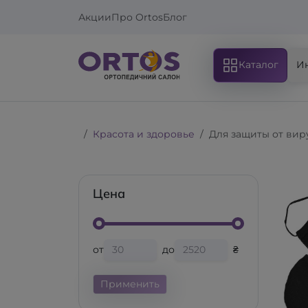
Акции
Про Ortos
Блог
Каталог
И
Красота и здоровье
Для защиты от виру
Цена
от
до
₴
Применить