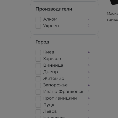
Производители
Маска
Алком
2
трик
Укрсепт
мног
2
МТР 
Город
Киев
4
Харьков
4
Винница
4
Днепр
4
Житомир
4
Запорожье
4
Ивано-Франковск
4
Кропивницкий
4
Луцк
4
Львов
4
Николаев
4