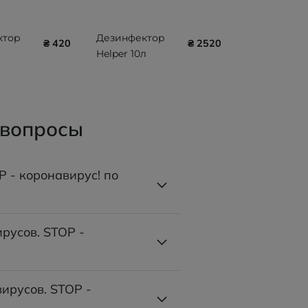
ктор
Дезинфектор
₴ 420
₴ 2520
Helper 10л
 вопросы
P - коронавирус! по
русов. STOP -
вирусов. STOP -