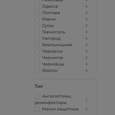
Одесса
4
Полтава
4
Ровно
4
Сумы
4
Тернополь
4
Ужгород
4
Хмельницкий
4
Черкассы
4
Чернигов
4
Черновцы
4
Херсон
4
Тип
Антисептики,
2
дезинфекторы
Маски защитные
2