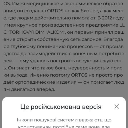
OS. Имея медицинское и экономическое образов
ание, он создавал ORTOS не как бизнес, а как мест
о, где людям действительно помогают. В 2012 году,
имея крупное производственное предприятие LL
C "TORHOVYI DIM "ALKOM", он первым принял реш
ение открыть собственную сеть салонов. Благода
ря глубокому пониманию процессов — от произв
одства до взаимодействия с конечным потребите
лем — ему удалось построить всеукраинскую сет
ь. Он знает, что такое боль, неуверенность и поис
ки выхода. Именно поэтому ORTOS не просто про
даёт ортопедические изделия — он помогает люд
ям двигаться вперёд.
Це російськомовна версія
Інколи пошукові системи вважають, що
користувачам потрібна саме вона, але