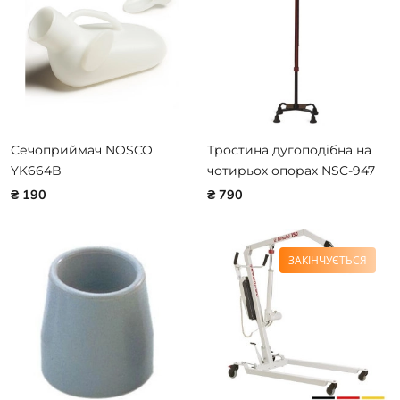
Сечоприймач NOSCO
Тростина дугоподібна на
YK664B
чотирьох опорах NSC-947
₴ 190
₴ 790
ЗАКІНЧУЄТЬСЯ