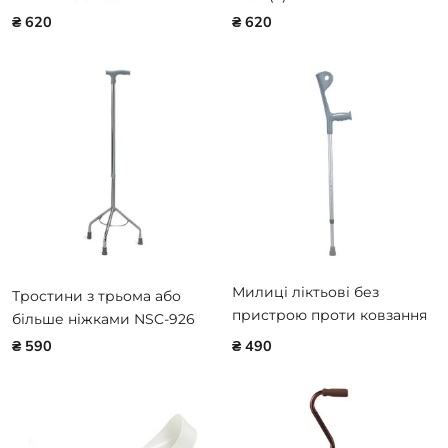
₴ 620
₴ 620
Милиці ліктьові без
Тростини з трьома або
пристрою проти ковзання
більше ніжками NSC-926
NSC-937L
₴ 590
₴ 490