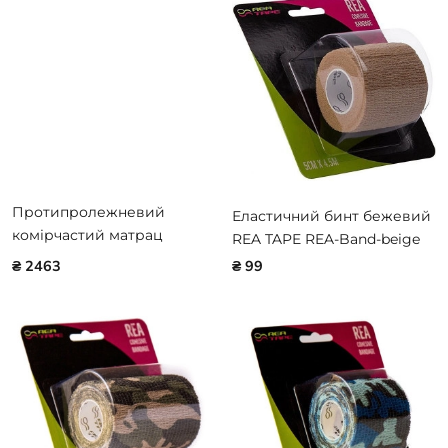
Протипролежневий
Еластичний бинт бежевий
комірчастий матрац
REA TAPE REA-Band-beige
Doctor Life B01-P01S
₴ 2463
₴ 99