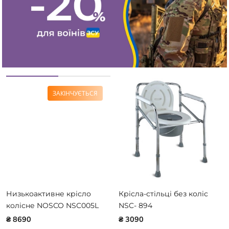
ЗАКІНЧУЄТЬСЯ
Низькоактивне крісло
Крісла-стільці без коліс
колісне NOSCO NSC005L
NSC- 894
₴ 8690
₴ 3090