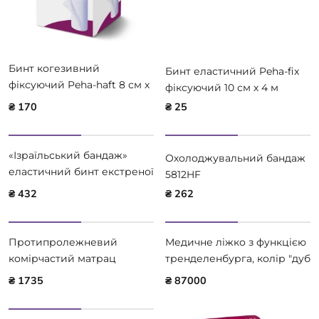
Бинт когезивний
Бинт еластичний Peha-fix
фіксуючий Peha-haft 8 см х
фіксуючий 10 см х 4 м
4 м
₴ 170
₴ 25
«Ізраїльський бандаж»
Охолоджувальний бандаж
еластичний бинт екстреної
5812HF
допомоги 5810HF
₴ 432
₴ 262
Протипролежневий
Медичне ліжко з функцією
комірчастий матрац
тренделенбурга, колір "дуб
Doctor Life B01-TKS2012
сонома світлий" BOCK
₴ 1735
₴ 87000
DOMIFLEX 3 251