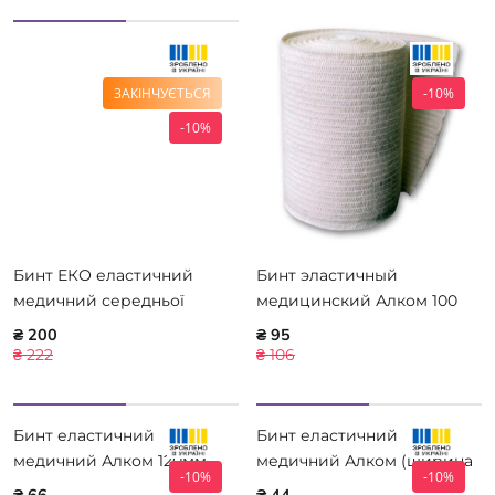
ЗАКІНЧУЄТЬСЯ
-10%
-10%
Бинт ЕКО еластичний
Бинт эластичный
медичний середньої
медицинский Алком 100
розтяжності 8 см * 5 м
мм х 1,5 м
₴ 200
₴ 95
₴ 222
₴ 106
Бинт еластичний
Бинт еластичний
медичний Алком 120мм
медичний Алком (ширина
-10%
-10%
1,0м
8,0 см) 1,0м 5508А-1