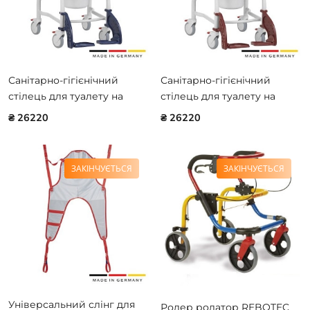
Санітарно-гігієнічний
Санітарно-гігієнічний
стілець для туалету на
стілець для туалету на
колесах REBOTEC BONN
колесах REBOTEC BONN
₴ 26220
₴ 26220
343.54.00
343.44.00
ЗАКІНЧУЄТЬСЯ
ЗАКІНЧУЄТЬСЯ
Універсальний слінг для
Ролер ролатор REBOTEC