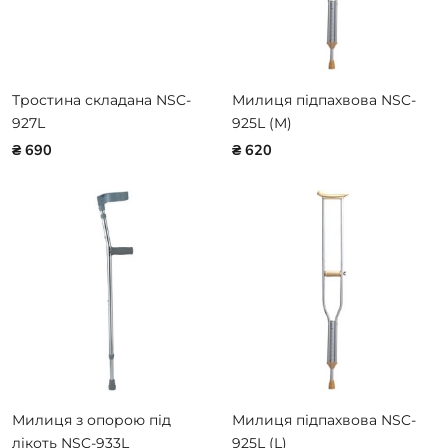
Тростина складана NSC-
Милиця підпахвова NSC-
927L
925L (M)
₴ 690
₴ 620
Милиця з опорою під
Милиця підпахвова NSC-
лікоть NSC-933L
925L (L)