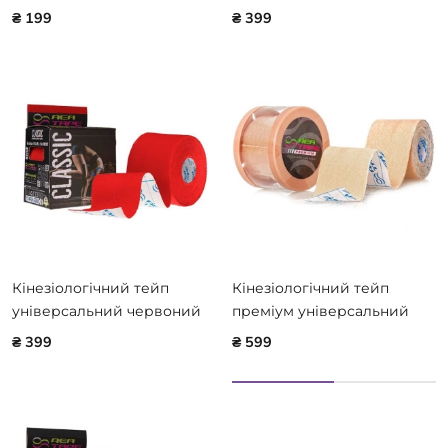
MED-01-007
REA TAPE REA-Classic-bei
₴ 199
₴ 399
Кінезіологічний тейп
Кінезіологічний тейп
універсальний червоний
преміум універсальний
REA TAPE REA-Classic-red
бежевий REA TAPE REA-
₴ 399
₴ 599
Premium-bei