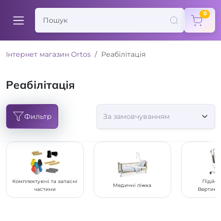
items
0
Інтернет магазин Ortos
Реабілітація
Реабілітація
Фильтр
Комплектуючі та запасні
Підйом
Медичні ліжка
частини
Вертика