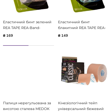
Еластичний бинт зелений
Еластичний бинт
REA TAPE REA-Band-
блакитний REA TAPE REA-
camogr
Band-camobl
₴ 169
₴ 149
Палиця нерегульована за
Кінезіологічний тейп
висотою сталева MEDOK
універсальний бежевий