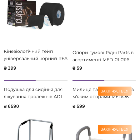
Кінезіологічний тейп
Опори гумові Рідні Parts в
універсальний чорний REA
асортименті MED-01-0116
TAPE REA-Classic-bla
₴ 399
₴ 59
Подушка для сидіння для
Милиця пахвова сталева з
ЗАКІНЧУЄТЬСЯ
лікування пролежнів ADL
м'яким опорами MEDOK
Viskoschaum, 43 х 43 х 6-9
MED-02-008
₴ 6590
₴ 599
(180 278)
ЗАКІНЧУЄТЬСЯ