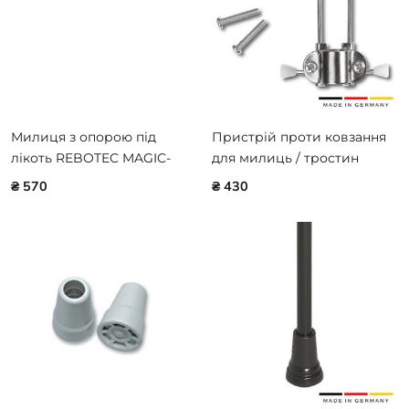
Милиця з опорою під
Пристрій проти ковзання
лікоть REBOTEC MAGIC-
для милиць / тростин
TWIN 101.80
REBOTEC ICE-PICK 166.00.05
₴ 570
₴ 430