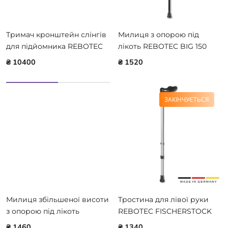
Тримач кронштейн слінгів
Милиця з опорою під
для підйомника REBOTEC
лікоть REBOTEC BIG 150
ARNOLD 420.10.42
106.10
₴ 10400
₴ 1520
ЗАКІНЧУЄТЬСЯ
Милиця збільшеної висоти
Тростина для лівої руки
з опорою під лікоть
REBOTEC FISCHERSTOCK
REBOTEC MAGIC-TWIN
146.10
₴ 1460
₴ 1340