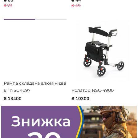
₴ 66
₴ 44
₴ 73
₴ 49
Рампа складана алюмінієва
6´ NSC-1097
Ролатор NSC-4900
₴ 13400
₴ 10300