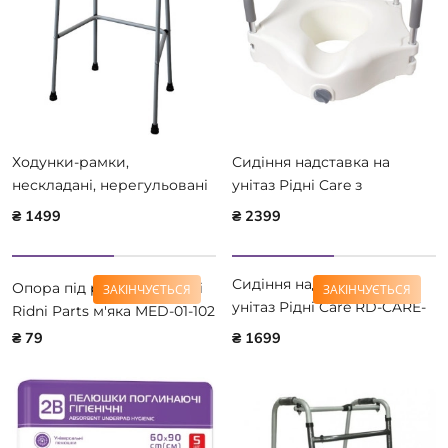
Ходунки-рамки,
Сидіння надставка на
нескладані, нерегульовані
унітаз Рідні Care з
за висотою MED-03-007
поручнями, висота 12 см
₴ 1499
₴ 2399
RD-CARE-B06
Сидіння надставка на
Опора під руку на милиці
ЗАКІНЧУЄТЬСЯ
ЗАКІНЧУЄТЬСЯ
унітаз Рідні Care RD-CARE-
Ridni Parts м'яка MED-01-102
B04-15, висота 15 см
₴ 79
₴ 1699