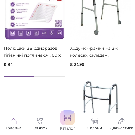
Пелюшки 2B одноразові
Ходунки-рамки на 2-х
гігієнічні поглинаючі, 60 x
колесах, складані,
90 см, 5 шт.
регульовані за висотою,
₴ 94
₴ 2199
крокуючі MEDOK MED-03-
011
Головна
Зв’язок
Салони
Діагностика
Каталог