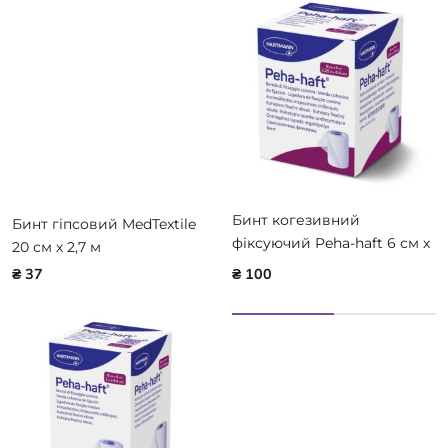
Бинт когезивний
Бинт гіпсовий MedTextile
фіксуючий Peha-haft 6 см х
20 см х 2,7 м
4 м
₴ 37
₴ 100