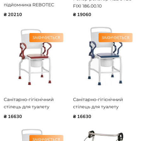
підйомника REBOTEC
FIXI 186.00.10
ARNOLD 321.10.20
₴ 20210
₴ 19060
ЗАКІНЧУЄТЬСЯ
ЗАКІНЧУЄТЬСЯ
Санітарно-гігієнічний
Санітарно-гігієнічний
стілець для туалету
стілець для туалету
REBOTEC KOLN 340.44.00
REBOTEC KOLN 340.54.00
₴ 16630
₴ 16630
ЗАКІНЧУЄТЬСЯ