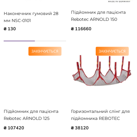
Підйомник для пацієнта
Наконечник гумовий 28
Rebotec ARNOLD 150
мм NSC-0101
320.00.10
₴ 130
₴ 116660
ЗАКІНЧУЄТЬСЯ
ЗАКІНЧУЄТЬСЯ
Підйомник для пацієнта
Горизонтальний слінг для
Rebotec ARNOLD 125
підйомника REBOTEC
310.00.10
ARNOLD 321.60.30
₴ 107420
₴ 38120