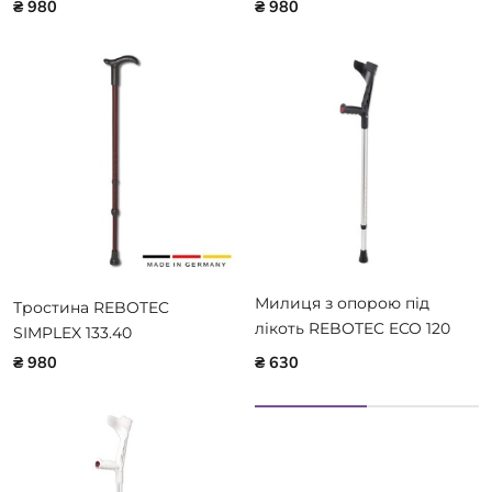
₴ 980
₴ 980
Милиця з опорою під
Тростина REBOTEC
лікоть REBOTEC ECO 120
SIMPLEX 133.40
BLACK 100.22.10
₴ 980
₴ 630