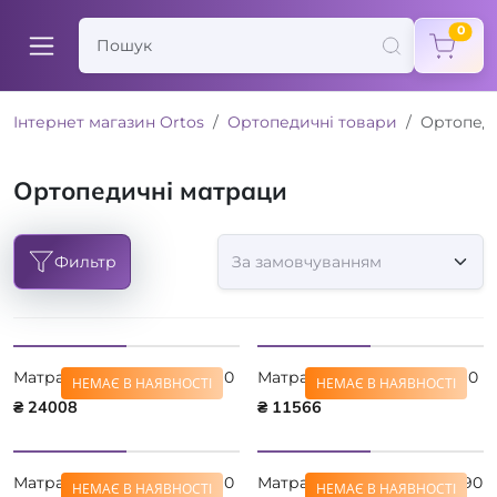
items
0
Інтернет магазин Ortos
Ортопедичні товари
Ортопед
Ортопедичні матраци
Фильтр
Матрас Serta Grace 200x190
Матрас Serta Liberty 80x190
НЕМАЄ В НАЯВНОСТІ
НЕМАЄ В НАЯВНОСТІ
₴ 24008
₴ 11566
Матрас Serta Liberty 90x190
Матрас Serta Liberty 120x190
НЕМАЄ В НАЯВНОСТІ
НЕМАЄ В НАЯВНОСТІ