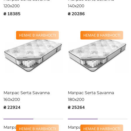
120x200
140x200
₴ 18385
₴ 20286
НЕМАЄ В НАЯВНОСТІ
НЕМАЄ В НАЯВНОСТІ
Матрас Serta Savanna
Матрас Serta Savanna
160x200
180x200
₴ 22924
₴ 25264
Матрас Askona Compact
Матрас Askona Compact
НЕМАЄ В НАЯВНОСТІ
НЕМАЄ В НАЯВНОСТІ