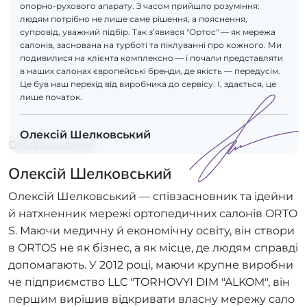
опорно-рухового апарату. З часом прийшло розуміння:
людям потрібно не лише саме рішення, а пояснення,
супровід, уважний підбір. Так з’явився "Ортос" — як мережа
салонів, заснована на турботі та піклуванні про кожного. Ми
подивилися на клієнта комплексно — і почали представляти
в наших салонах європейські бренди, де якість — передусім.
Це був наш перехід від виробника до сервісу. І, здається, це
лише початок.
Олексій Шелковський
Співзасновник
Олексій Шелковський
Олексій Шелковський — співзасновник та ідейни
й натхненник мережі ортопедичних салонів ORTO
S. Маючи медичну й економічну освіту, він створи
в ORTOS не як бізнес, а як місце, де людям справді
допомагають. У 2012 році, маючи крупне виробни
че підприємство LLC "TORHOVYI DIM "ALKOM", він
першим вирішив відкривати власну мережу сало